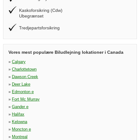
Kaskoforsikring (Cdw)
Ubegrænset
Tredjepartsforsikring
Vores mest populære Biludlejning lokationer i Canada
»
Calgary
»
Charlottetown
»
Dawson Creek
»
Deer Lake
»
Edmonton e
»
Fort Mc Murray
»
Gander e
»
Halifax
»
Kelowna
»
Moncton e
»
Montreal