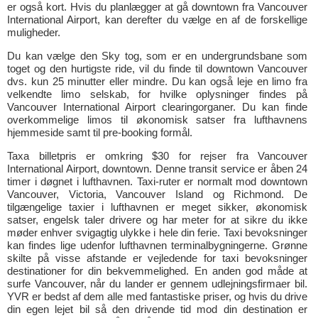
er også kort. Hvis du planlægger at gå downtown fra Vancouver
International Airport, kan derefter du vælge en af de forskellige
muligheder.
Du kan vælge den Sky tog, som er en undergrundsbane som
toget og den hurtigste ride, vil du finde til downtown Vancouver
dvs. kun 25 minutter eller mindre. Du kan også leje en limo fra
velkendte limo selskab, for hvilke oplysninger findes på
Vancouver International Airport clearingorganer. Du kan finde
overkommelige limos til økonomisk satser fra lufthavnens
hjemmeside samt til pre-booking formål.
Taxa billetpris er omkring $30 for rejser fra Vancouver
International Airport, downtown. Denne transit service er åben 24
timer i døgnet i lufthavnen. Taxi-ruter er normalt mod downtown
Vancouver, Victoria, Vancouver Island og Richmond. De
tilgængelige taxier i lufthavnen er meget sikker, økonomisk
satser, engelsk taler drivere og har meter for at sikre du ikke
møder enhver svigagtig ulykke i hele din ferie. Taxi bevoksninger
kan findes lige udenfor lufthavnen terminalbygningerne. Grønne
skilte på visse afstande er vejledende for taxi bevoksninger
destinationer for din bekvemmelighed. En anden god måde at
surfe Vancouver, når du lander er gennem udlejningsfirmaer bil.
YVR er bedst af dem alle med fantastiske priser, og hvis du drive
din egen lejet bil så den drivende tid mod din destination er