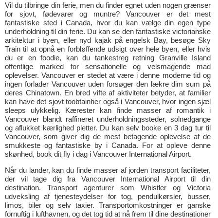
Vil du tilbringe din ferie, men du finder egnet uden nogen grænser
for sjovt, fødevarer og muntre? Vancouver er det mest
fantastiske sted i Canada, hvor du kan vælge din egen type
underholdning til din ferie. Du kan se den fantastiske victorianske
arkitektur i byen, eller nyd kajak på engelsk Bay, besøge Sky
Train til at opnå en forbløffende udsigt over hele byen, eller hvis
du er en foodie, kan du tankestreg retning Granville Island
offentlige marked for sensationelle og velsmagende mad
oplevelser. Vancouver er stedet at være i denne moderne tid og
ingen forlader Vancouver uden forsøger den lækre dim sum på
deres Chinatown. En bred vifte af aktiviteter betyder, at familier
kan have det sjovt toobtainher også i Vancouver, hvor ingen sjæl
sleeps ulykkelig. Kærester kan finde masser af romantik i
Vancouver blandt raffineret underholdningssteder, solnedgange
og aflukket kærlighed pletter. Du kan selv booke en 3 dag tur til
Vancouver, som giver dig de mest betagende oplevelse af de
smukkeste og fantastiske by i Canada. For at opleve denne
skønhed, book dit fly i dag i Vancouver International Airport.
Når du lander, kan du finde masser af jorden transport faciliteter,
der vil tage dig fra Vancouver International Airport til din
destination. Transport agenturer som Whistler og Victoria
udveksling af tjenesteydelser for tog, pendulkørsler, busser,
limos, biler og selv taxier. Transportomkostninger er ganske
fornuftig i lufthavnen, og det tog tid at nå frem til dine destinationer