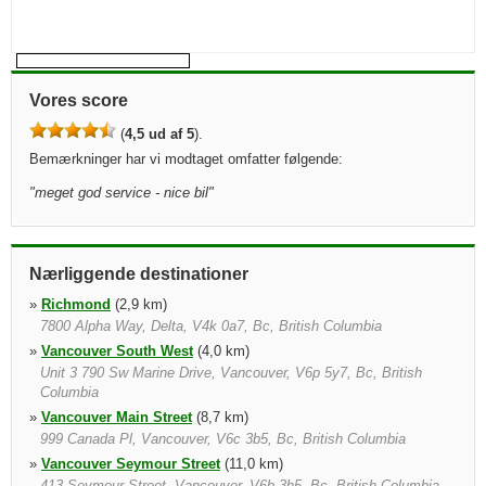
Vores score
(
4,5 ud af 5
).
Bemærkninger har vi modtaget omfatter følgende:
"
meget god service - nice bil
"
Nærliggende destinationer
»
Richmond
(2,9 km)
7800 Alpha Way, Delta, V4k 0a7, Bc, British Columbia
»
Vancouver South West
(4,0 km)
Unit 3 790 Sw Marine Drive, Vancouver, V6p 5y7, Bc, British
Columbia
»
Vancouver Main Street
(8,7 km)
999 Canada Pl, Vancouver, V6c 3b5, Bc, British Columbia
»
Vancouver Seymour Street
(11,0 km)
413 Seymour Street, Vancouver, V6b 3h5, Bc, British Columbia