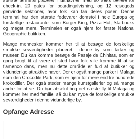
største terminal placeret i lufthavnen med 80 seks tællere for
check-in, 20 gates for boardingafvisning, og 12 rejsegods
genvinde sektioner, hvor folk kan faa deres poser. Denne
terminal har den største fødevarer domstol i hele Europa og
forskellige restauranter som Burger King, Pizza Hut, Starbucks
og meget mere. Terminalen er også hjem for første National
Geographic butikken.
Mange mennesker kommer her til at besøge de forskellige
smukke seværdigheder placeret i denne by som kirker og
museer. Du kan komme besøge de Pasaje de Chinitas, som en
gang brugt til at være et sted hvor folk ville komme til at se
flamenco dans, men nu dette område er fuld af butikker og
vidunderlige attraktive haver. Der er også mange parker i Malaga
som den Crocodile Park, som er hjem for mere end tre hundrede
krokodiller. Der også steder mange kunstgallerier og så mange
andre for at se. Du bør absolut bog det næste fly til Malaga og
kommer her med familie, så du kan nyde de forskellige smukke
seværdigheder i denne vidunderlige by.
Opfange Adresse