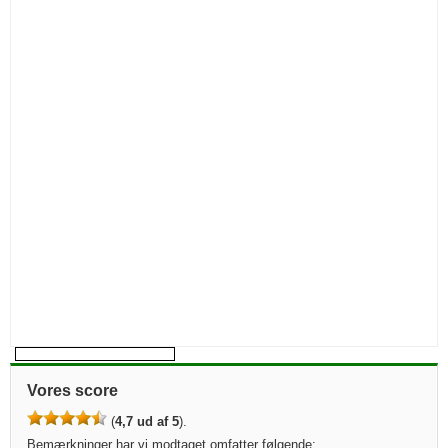
Vores score
(
4,7 ud af 5
).
Bemærkninger har vi modtaget omfatter følgende: