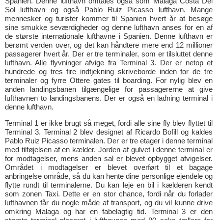
Spanien. Denne lufthavn omtales også som Malaga Costa Del
Sol lufthavn og også Pablo Ruiz Picasso lufthavn. Mange
mennesker og turister kommer til Spanien hvert år at besøge
sine smukke seværdigheder og denne lufthavn anses for en af
de største internationale lufthavne i Spanien. Denne lufthavn er
berømt verden over, og det kan håndtere mere end 12 millioner
passagerer hvert år. Der er tre terminaler, som er tilsluttet denne
lufthavn. Alle flyvninger afvige fra Terminal 3. Der er netop et
hundrede og tres fire indtjekning skriveborde inden for de tre
terminaler og fyrre Ottere gates til boarding. For nylig blev en
anden landingsbanen tilgængelige for passagererne at give
lufthavnen to landingsbanens. Der er også en ladning terminal i
denne lufthavn.
Terminal 1 er ikke brugt så meget, fordi alle sine fly blev flyttet til
Terminal 3. Terminal 2 blev designet af Ricardo Bofill og kaldes
Pablo Ruiz Picasso terminalen. Der er tre etager i denne terminal
med tilføjelsen af en kælder. Jorden af gulvet i denne terminal er
for modtagelser, mens anden sal er blevet opbygget afvigelser.
Området i modtagelser er blevet overført til et bagage
anbringelse område, så du kan hente dine personlige ejendele og
flytte rundt til terminalerne. Du kan leje en bil i kælderen kendt
som zonen Taxi. Dette er en stor chance, fordi når du forlader
lufthavnen får du nogle måde af transport, og du vil kunne drive
omkring Malaga og har en fabelagtig tid. Terminal 3 er den