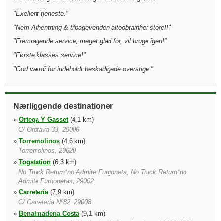
"
Exellent tjeneste.
"
"
Nem Afhentning & tilbagevenden altoobtainher store!!
"
"
Fremragende service, meget glad for, vil bruge igen!
"
"
Første klasses service!
"
"
God værdi for indeholdt beskadigede overstige.
"
Nærliggende destinationer
»
Ortega Y Gasset
(4,1 km)
C/ Orotava 33, 29006
»
Torremolinos
(4,6 km)
Torremolinos, 29620
»
Togstation
(6,3 km)
No Truck Return*no Admite Furgoneta, No Truck Return*no
Admite Furgonetas, 29002
»
Carretería
(7,9 km)
C/ Carreteria Nº82, 29008
»
Benalmadena Costa
(9,1 km)