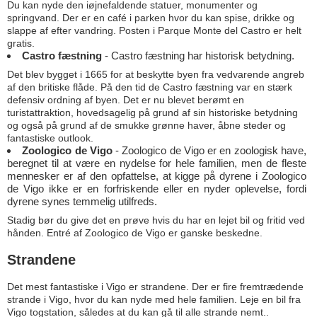
Du kan nyde den iøjnefaldende statuer, monumenter og
springvand. Der er en café i parken hvor du kan spise, drikke og
slappe af efter vandring. Posten i Parque Monte del Castro er helt
gratis.
Castro fæstning
- Castro fæstning har historisk betydning.
Det blev bygget i 1665 for at beskytte byen fra vedvarende angreb
af den britiske flåde. På den tid de Castro fæstning var en stærk
defensiv ordning af byen. Det er nu blevet berømt en
turistattraktion, hovedsagelig på grund af sin historiske betydning
og også på grund af de smukke grønne haver, åbne steder og
fantastiske outlook.
Zoologico de Vigo
- Zoologico de Vigo er en zoologisk have,
beregnet til at være en nydelse for hele familien, men de fleste
mennesker er af den opfattelse, at kigge på dyrene i Zoologico
de Vigo ikke er en forfriskende eller en nyder oplevelse, fordi
dyrene synes temmelig utilfreds.
Stadig bør du give det en prøve hvis du har en lejet bil og fritid ved
hånden. Entré af Zoologico de Vigo er ganske beskedne.
Strandene
Det mest fantastiske i Vigo er strandene. Der er fire fremtrædende
strande i Vigo, hvor du kan nyde med hele familien. Leje en bil fra
Vigo togstation, således at du kan gå til alle strande nemt..