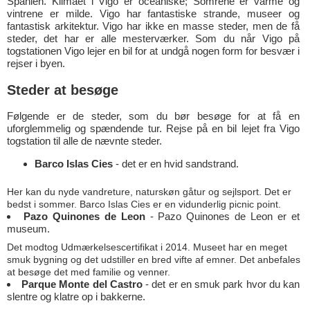
Spanien. Klimaet i Vigo er oceaniske; Somrene er varme og
vintrene er milde. Vigo har fantastiske strande, museer og
fantastisk arkitektur. Vigo har ikke en masse steder, men de få
steder, det har er alle mesterværker. Som du når Vigo på
togstationen Vigo lejer en bil for at undgå nogen form for besvær i
rejser i byen.
Steder at besøge
Følgende er de steder, som du bør besøge for at få en
uforglemmelig og spændende tur. Rejse på en bil lejet fra Vigo
togstation til alle de nævnte steder.
Barco Islas Cies
- det er en hvid sandstrand.
Her kan du nyde vandreture, naturskøn gåtur og sejlsport. Det er
bedst i sommer. Barco Islas Cies er en vidunderlig picnic point.
Pazo Quinones de Leon
- Pazo Quinones de Leon er et
museum.
Det modtog Udmærkelsescertifikat i 2014. Museet har en meget
smuk bygning og det udstiller en bred vifte af emner. Det anbefales
at besøge det med familie og venner.
Parque Monte del Castro
- det er en smuk park hvor du kan
slentre og klatre op i bakkerne.