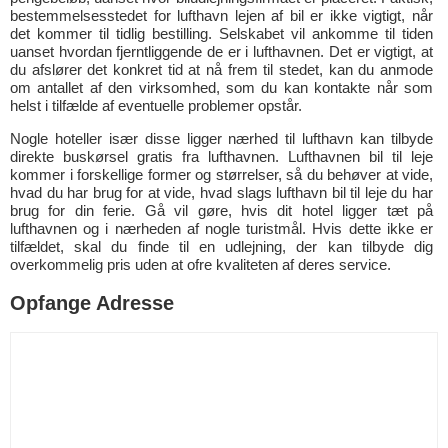
bestemmelsesstedet for lufthavn lejen af bil er ikke vigtigt, når
det kommer til tidlig bestilling. Selskabet vil ankomme til tiden
uanset hvordan fjerntliggende de er i lufthavnen. Det er vigtigt, at
du afslører det konkret tid at nå frem til stedet, kan du anmode
om antallet af den virksomhed, som du kan kontakte når som
helst i tilfælde af eventuelle problemer opstår.
Nogle hoteller især disse ligger nærhed til lufthavn kan tilbyde
direkte buskørsel gratis fra lufthavnen. Lufthavnen bil til leje
kommer i forskellige former og størrelser, så du behøver at vide,
hvad du har brug for at vide, hvad slags lufthavn bil til leje du har
brug for din ferie. Gå vil gøre, hvis dit hotel ligger tæt på
lufthavnen og i nærheden af nogle turistmål. Hvis dette ikke er
tilfældet, skal du finde til en udlejning, der kan tilbyde dig
overkommelig pris uden at ofre kvaliteten af deres service.
Opfange Adresse