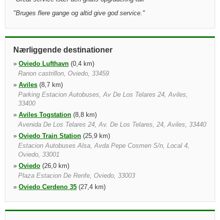
"
Bruges flere gange og altid give god service.
"
Nærliggende destinationer
»
Oviedo Lufthavn
(0,4 km)
Ranon castrillon, Oviedo, 33459
»
Aviles
(8,7 km)
Parking Estacion Autobuses, Av De Los Telares 24, Aviles,
33400
»
Aviles Togstation
(8,8 km)
Avenida De Los Telares 24, Av. De Los Telares, 24, Aviles, 33440
»
Oviedo Train Station
(25,9 km)
Estacion Autobuses Alsa, Avda Pepe Cosmen S/n, Local 4,
Oviedo, 33001
»
Oviedo
(26,0 km)
Plaza Estacion De Renfe, Oviedo, 33003
»
Oviedo Cerdeno 35
(27,4 km)
C/cerde o, 35, Concesionario Peugeot Lozauto, Oviedo, 33010
»
Gijon Railway
(28,8 km)
Sanz Crespo C)bohemia, 6, C/sanz Crespo, S/n, Gijon, 33207