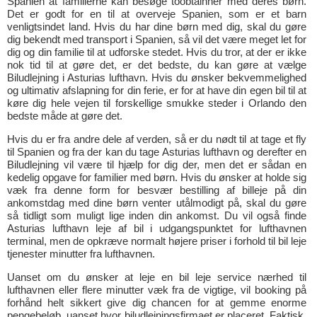
Spanien at familierne kan besøge toobtainher med deres børn.
Det er godt for en til at overveje Spanien, som er et barn
venligtsindet land. Hvis du har dine børn med dig, skal du gøre
dig bekendt med transport i Spanien, så vil det være meget let for
dig og din familie til at udforske stedet. Hvis du tror, at der er ikke
nok tid til at gøre det, er det bedste, du kan gøre at vælge
Biludlejning i Asturias lufthavn. Hvis du ønsker bekvemmelighed
og ultimativ afslapning for din ferie, er for at have din egen bil til at
køre dig hele vejen til forskellige smukke steder i Orlando den
bedste måde at gøre det.
Hvis du er fra andre dele af verden, så er du nødt til at tage et fly
til Spanien og fra der kan du tage Asturias lufthavn og derefter en
Biludlejning vil være til hjælp for dig der, men det er sådan en
kedelig opgave for familier med børn. Hvis du ønsker at holde sig
væk fra denne form for besvær bestilling af billeje på din
ankomstdag med dine børn venter utålmodigt på, skal du gøre
så tidligt som muligt lige inden din ankomst. Du vil også finde
Asturias lufthavn leje af bil i udgangspunktet for lufthavnen
terminal, men de opkræve normalt højere priser i forhold til bil leje
tjenester minutter fra lufthavnen.
Uanset om du ønsker at leje en bil leje service nærhed til
lufthavnen eller flere minutter væk fra de vigtige, vil booking på
forhånd helt sikkert give dig chancen for at gemme enorme
pengebeløb, uanset hvor biludlejningsfirmaet er placeret. Faktisk,