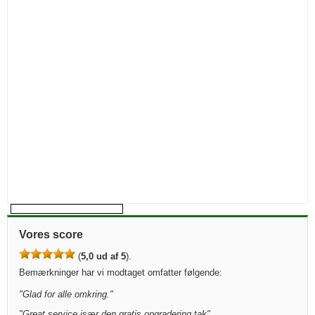
Vores score
(
5,0 ud af 5
).
Bemærkninger har vi modtaget omfatter følgende:
"
Glad for alle omkring.
"
"
Great service især den gratis opgradering tak
"