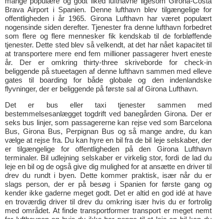
mange populære og godt liked lufthavne ligesom Girona-Costa
Brava Airport i Spanien. Denne lufthavn blev tilgængelige for
offentligheden i år 1965. Girona Lufthavn har været populært
nogensinde siden derefter. Tjenester fra denne lufthavn forbedret
som flere og flere mennesker fik kendskab til de forbløffende
tjenester. Dette sted blev så velkendt, at det har nået kapacitet til
at transportere mere end fem millioner passagerer hvert eneste
år. Der er omkring thirty-three skriveborde for check-in
beliggende på stueetagen af denne lufthavn sammen med elleve
gates til boarding for både globale og den indenlandske
flyvninger, der er beliggende på første sal af Girona Lufthavn.
Det er bus eller taxi tjenester sammen med
bestemmelsesanlægget togdrift ved banegården Girona. Der er
seks bus linjer, som passagererne kan rejse ved som Barcelona
Bus, Girona Bus, Perpignan Bus og så mange andre, du kan
vælge at rejse fra. Du kan hyre en bil fra de bil leje selskaber, der
er tilgængelige for offentligheden på den Girona Lufthavn
terminaler. Bil udlejning selskaber er virkelig stor, fordi de lad du
leje en bil og de også give dig mulighed for at ansætte en driver til
drev du rundt i byen. Dette kommer praktisk, især når du er
slags person, der er på besøg i Spanien for første gang og
kender ikke gaderne meget godt. Det er altid en god idé at have
en troværdig driver til drev du omkring især hvis du er fortrolig
med området. At finde transportformer transport er meget nemt