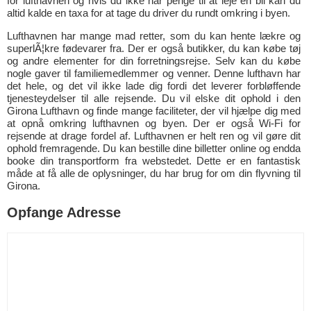
for lufthavnen og hvis du ikke har penge til at leje en bil kan du
altid kalde en taxa for at tage du driver du rundt omkring i byen.
Lufthavnen har mange mad retter, som du kan hente lækre og
superlÃ¦kre fødevarer fra. Der er også butikker, du kan købe tøj
og andre elementer for din forretningsrejse. Selv kan du købe
nogle gaver til familiemedlemmer og venner. Denne lufthavn har
det hele, og det vil ikke lade dig fordi det leverer forbløffende
tjenesteydelser til alle rejsende. Du vil elske dit ophold i den
Girona Lufthavn og finde mange faciliteter, der vil hjælpe dig med
at opnå omkring lufthavnen og byen. Der er også Wi-Fi for
rejsende at drage fordel af. Lufthavnen er helt ren og vil gøre dit
ophold fremragende. Du kan bestille dine billetter online og endda
booke din transportform fra webstedet. Dette er en fantastisk
måde at få alle de oplysninger, du har brug for om din flyvning til
Girona.
Opfange Adresse