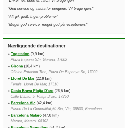
"
Enkel, let, uden en hitch, vil bruge igen.
"
"
God service og valuta for pengene. Vil bruge igen.
"
"
Alt gik godt. Ingen problemer
"
"
Meget god service, meget god på receptionen.
"
Nærliggende destinationer
»
Togstation
(9,9 km)
Plaza Espana S/n, Gerona, 17002
»
Girona
(10,4 km)
Oficina Estacion Tren, Plaza De Espanya Sn, 17002
»
Lloret De Mar
(22,9 km)
Fenals, Lloret De Mar, 17310
»
Costa Brava Platja D'aro
(26,5 km)
Calle Bilbao, 5, Platja D´aro, 17250
»
Barcelona Vic
(42,4 km)
Paseo De La Generalitat,60 Bis, Vic, 08500, Barcelona
»
Barcelona Mataro
(47,8 km)
Mataro, Mataro, 08302
»
Barcelona Granollers
(51,2 km)