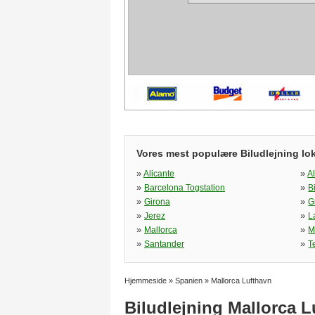
Vores mest populære Biludlejning lok
»
»
Alicante
A
»
»
Barcelona Togstation
B
»
»
Girona
G
»
»
Jerez
L
»
»
Mallorca
M
»
»
Santander
T
Hjemmeside
»
Spanien
»
Mallorca Lufthavn
Biludlejning Mallorca L