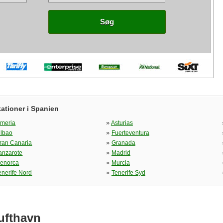
Søg
ationer i Spanien
»
lmeria
Asturias
»
ilbao
Fuerteventura
»
ran Canaria
Granada
»
anzarote
Madrid
»
enorca
Murcia
»
enerife Nord
Tenerife Syd
ufthavn