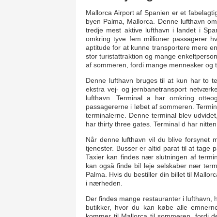
Mallorca Airport af Spanien er et fabelagtig
byen Palma, Mallorca. Denne lufthavn om
tredje mest aktive lufthavn i landet i Spa
omkring tyve fem millioner passagerer hve
aptitude for at kunne transportere mere en
stor turistattraktion og mange enkeltperso
af sommeren, fordi mange mennesker og tu
Denne lufthavn bruges til at kun har to 
ekstra vej- og jernbanetransport netværket
lufthavn. Terminal a har omkring otteo
passagererne i løbet af sommeren. Termina
terminalerne. Denne terminal blev udvidet,
har thirty three gates. Terminal d har nitt
Når denne lufthavn vil du blive forsynet m
tjenester. Busser er altid parat til at tag
Taxier kan findes nær slutningen af termi
kan også finde bil leje selskaber nær te
Palma. Hvis du bestiller din billet til Mall
i nærheden.
Der findes mange restauranter i lufthavn, hv
butikker, hvor du kan købe alle emnerne
kommer til Mallorca til sommeren, fordi d