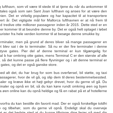
 lufthavn, som vil være til stede til at tjene du når du ankommer til
tales også som søn Sant Joan lufthavn og anses for at være den
nien. Det er virkelig populære og har kapacitet til at transportere
rt år. Det vigtigste mål for Mallorca lufthavnen er at nå frem til
d tredive otte millioner passagerer inden år 2015. Dette sted er en
ner kommer til at beundre denne by. Det er også helt optaget i løbet
rister fra hele verden kommer til at besøge denne smukke by.
terminaler, men på grund af deres bliver så mange passagerer en
 blev sat i de to terminaler. Så nu er der fire terminaler i denne
gtyve gates. Pier del af denne terminal er kun tilgængelig for
l b har omkring otte gates, mens Terminal C er den største af alle
 så det kunne passe på flere flyvninger og i alt denne terminal er
en gates, og det er også ganske store.
ed alt det, du har brug for som bus overførsel, bil støtte, og taxi
e passagerer, hvor de vil gå, og slip dem til deres bestemmelsessted.
naler og kræve ikke et højt gebyr drevet, hvor du gerne vil gå. Du
rminaler og opnå en bil, så du kan køre rundt omkring øen og byen
orca øen online kan du opnå heldige og få en rabat på et af hotellerne
orfra du kan bestille din favorit mad. Der er også forskellige toldfri
 og tilbehør, som du gerne vil opnå. Endeligt skal du overveje
et er det bedste sted at du kunne tilbringe dine ferier på med din