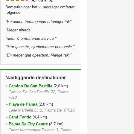
(
4,7 ud af 5
).
Bemærkninger har vi modtaget omfatter
følgende:
"
En anden fremragende erfaringer-tak
"
"
Meget tilfreds
"
"
nemt & omfattende service
"
"
Stor tjeneste, hjælpsomme personale.
"
"
En meget glat opeartion. Mange tak.
"
Nærliggende destinationer
»
Camino De Can Pastilla
(2,0 km)
Camino De Can Pastilla 72, Palma,
7610
»
Playa de Palma
(2,8 km)
Calle Marbella 53 B, Palma De, 07610
»
Camí Fondo
(4,4 km)
»
Palma De City Centre
(8,7 km)
Carrer Montsenyor Palmer, 3, Palma