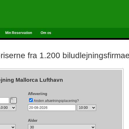
Min Reservation
Om os
iserne fra 1.200 biludlejningsfirma
ejning Mallorca Lufthavn
Afleveriing
Anden afsætningsplacering?
Alder