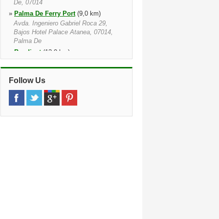
De, 07014
»
Palma De Ferry Port
(9,0 km)
Avda. Ingeniero Gabriel Roca 29,
Bajos Hotel Palace Atanea, 07014,
Palma De
»
Bendinat
(13,9 km)
»
Palmanova
(17,4 km)
Calle De París, 4, Palmanova, 07181,
Follow Us
Calvià
»
Magalluf
(17,9 km)
Magalluf, Magalluf, 07181