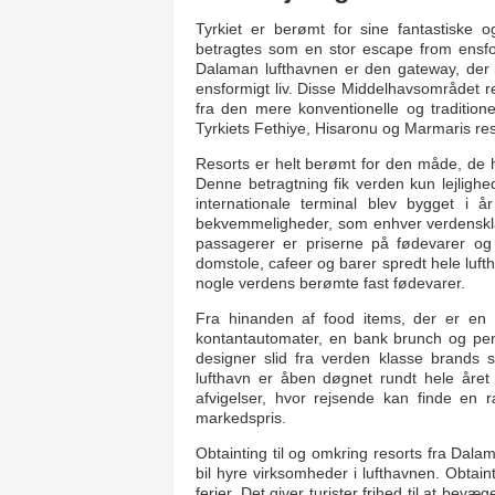
Tyrkiet er berømt for sine fantastiske 
betragtes som en stor escape from ensform
Dalaman lufthavnen er den gateway, der g
ensformigt liv. Disse Middelhavsområdet r
fra den mere konventionelle og traditione
Tyrkiets Fethiye, Hisaronu og Marmaris res
Resorts er helt berømt for den måde, de h
Denne betragtning fik verden kun lejlighed
internationale terminal blev bygget i 
bekvemmeligheder, som enhver verdensklas
passagerer er priserne på fødevarer og
domstole, cafeer og barer spredt hele luft
nogle verdens berømte fast fødevarer.
Fra hinanden af food items, der er en mat
kontantautomater, en bank brunch og peng
designer slid fra verden klasse brands s
lufthavn er åben døgnet rundt hele året 
afvigelser, hvor rejsende kan finde en 
markedspris.
Obtainting til og omkring resorts fra Dala
bil hyre virksomheder i lufthavnen. Obtai
ferier. Det giver turister frihed til at bev