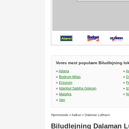
Vores mest populære Biludlejning lok
»
»
Adana
A
»
»
Bodrum Milas
D
»
»
Erzurum
F
»
»
Istanbul Sabiha Gokcen
I
»
»
Malatya
N
»
Van
Hjemmeside
»
Kalkun
»
Dalaman Lufthavn
Biludlejning Dalaman L