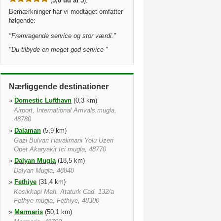
(
5,0 ud af 5
).
Bemærkninger har vi modtaget omfatter
følgende:
"
Fremragende service og stor værdi.
"
"
Du tilbyde en meget god service
"
Nærliggende destinationer
»
Domestic Lufthavn
(0,3 km)
Airport, International Arrivals,mugla,
48780
»
Dalaman
(5,9 km)
Gazi Bulvari Havalimani Yolu Uzeri
Opet Akaryakit Ici mugla, 48770
»
Dalyan Mugla
(18,5 km)
Dalyan Mugla, 48840
»
Fethiye
(31,4 km)
Kesikkapi Mah. Ataturk Cad. 132/a
Fethye mugla, Fethiye, 48300
»
Marmaris
(50,1 km)