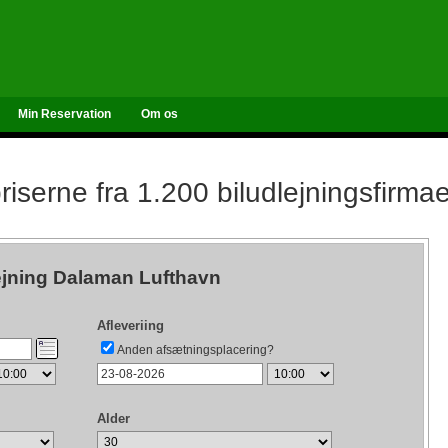
Min Reservation
Om os
iserne fra 1.200 biludlejningsfirma
ejning Dalaman Lufthavn
Afleveriing
Anden afsætningsplacering?
Alder