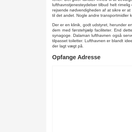
lufthavnstjenesteydelser tilbud helt rimel
rejsende nødvendigheden af at sikre er at ko
til det andet. Nogle andre transportmidler 
Der er en klinik, godt udstyret, herunder 
dem med førstehjælp faciliteter. End det
synagoge. Dalaman lufthavnen også serve
tilpasset toiletter. Lufthavnen er blandt i
der lagt vægt på.
Opfange Adresse