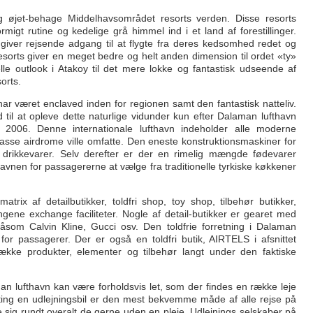
og øjet-behage Middelhavsområdet resorts verden. Disse resorts
igt rutine og kedelige grå himmel ind i et land af forestillinger.
iver rejsende adgang til at flygte fra deres kedsomhed redet og
esorts giver en meget bedre og helt anden dimension til ordet «ty»
lle outlook i Atakoy til det mere lokke og fantastisk udseende af
orts.
ar været enclaved inden for regionen samt den fantastisk natteliv.
 til at opleve dette naturlige vidunder kun efter Dalaman lufthavn
år 2006. Denne internationale lufthavn indeholder alle moderne
se airdrome ville omfatte. Den eneste konstruktionsmaskiner for
 drikkevarer. Selv derefter er der en rimelig mængde fødevarer
havnen for passagererne at vælge fra traditionelle tyrkiske køkkener
rix af detailbutikker, toldfri shop, toy shop, tilbehør butikker,
ene exchange faciliteter. Nogle af detail-butikker er gearet med
åsom Calvin Kline, Gucci osv. Den toldfrie forretning i Dalaman
for passagerer. Der er også en toldfri butik, AIRTELS i afsnittet
række produkter, elementer og tilbehør langt under den faktiske
man lufthavn kan være forholdsvis let, som der findes en række leje
nting en udlejningsbil er den mest bekvemme måde af alle rejse på
æge sig rundt overalt de gerne uden en pleje. Udlejnings selskaber på