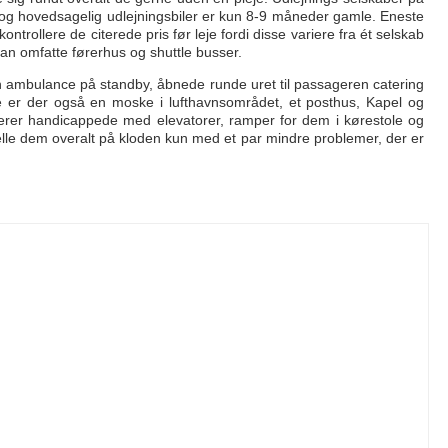
ig og hovedsagelig udlejningsbiler er kun 8-9 måneder gamle. Eneste
ntrollere de citerede pris før leje fordi disse variere fra ét selskab
kan omfatte førerhus og shuttle busser.
en ambulance på standby, åbnede runde uret til passageren catering
te er der også en moske i lufthavnsområdet, et posthus, Kapel og
rer handicappede med elevatorer, ramper for dem i kørestole og
deelle dem overalt på kloden kun med et par mindre problemer, der er