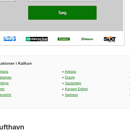
Søg
ationer i Kalkun
»
nkara
Ankara
»
alaman
Elazig
»
ethiye
Gaziantep
»
zmir
Kayseri Erkilet
»
evsehir
Samsun
ufthavn