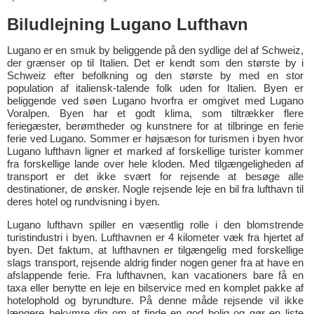
Biludlejning Lugano Lufthavn
Lugano er en smuk by beliggende på den sydlige del af Schweiz,
der grænser op til Italien. Det er kendt som den største by i
Schweiz efter befolkning og den største by med en stor
population af italiensk-talende folk uden for Italien. Byen er
beliggende ved søen Lugano hvorfra er omgivet med Lugano
Voralpen. Byen har et godt klima, som tiltrækker flere
feriegæster, berømtheder og kunstnere for at tilbringe en ferie
ferie ved Lugano. Sommer er højsæson for turismen i byen hvor
Lugano lufthavn ligner et marked af forskellige turister kommer
fra forskellige lande over hele kloden. Med tilgængeligheden af
transport er det ikke svært for rejsende at besøge alle
destinationer, de ønsker. Nogle rejsende leje en bil fra lufthavn til
deres hotel og rundvisning i byen.
Lugano lufthavn spiller en væsentlig rolle i den blomstrende
turistindustri i byen. Lufthavnen er 4 kilometer væk fra hjertet af
byen. Det faktum, at lufthavnen er tilgængelig med forskellige
slags transport, rejsende aldrig finder nogen gener fra at have en
afslappende ferie. Fra lufthavnen, kan vacationers bare få en
taxa eller benytte en leje en bilservice med en komplet pakke af
hotelophold og byrundture. På denne måde rejsende vil ikke
længere bekymre dig om at finde en god bolig og gør en liste