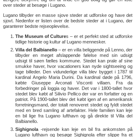
over steder at besøge i Lugano.
Lugano tilbyder en masse sjove steder at udforske og have det
sjovt. Nedenfor er listen over de bedste steder at i Lugano, der
garanterer bedste rejseoplevelse.
The Museum of Culture
s – er et perfekt sted at udforske
tidlige historie og kultur af Lugano mennesker.
Villa del Balbianello
– er en villa beliggende på Lenno, der
tilbyder en meget afslappende følelse med sin udsigt
udsigt til søen fælles kommune. Stedet kan prale af sine
smukke haver, hvor vacationers kan nyde sightseeing og
tage billeder. Den vidunderlige villa blev bygget i 1787 til
kardinal Angelo Maria Durini. Da kardinal døde på 1796,
købte Giuseppe Arconati Visconti villaen. Fra da
forbedringer på loggia og haver. Det var i 1800-tallet hvor
stedet blev købt af Silivio Pellico der var en forfatter og en
patriot. På 1900-tallet blev det købt igen af en amerikansk
forretningsmand, der totalt renoveret stedet og fyldt stedet
med en bred samling af artefakter. Hele familien kan leje
en bil lige fra Lugano lufthavn og gå direkte til Villa del
Balbianello.
Sighignola
-rejsende kan leje en bil fra ankomsten på
Lugano lufthavn og besøge Sighignola efter slippe fra et