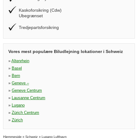
Kaskoforsikring (Cdw)
Ubegrænset
Tredjepartsforsikring
Vores mest populære Biludlejning lokationer i Schweiz
»
Altenrhein
»
Basel
»
Bern
»
Geneve –
»
Geneve Centrum
»
Lausanne Centrum
»
Lugano
»
Zürich Centrum
»
Zürich
Hjemmeside
»
Schweiz
»
Lugano Lufthavn