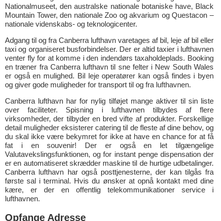
Nationalmuseet, den australske nationale botaniske have, Black
Mountain Tower, den nationale Zoo og akvarium og Questacon –
nationale videnskabs- og teknologicenter.
Adgang til og fra Canberra lufthavn varetages af bil, leje af bil eller
taxi og organiseret busforbindelser. Der er altid taxier i lufthavnen
venter fly for at komme i den indendørs taxaholdeplads. Booking
en træner fra Canberra lufthavn til sne felter i New South Wales
er også en mulighed. Bil leje operatører kan også findes i byen
og giver gode muligheder for transport til og fra lufthavnen.
Canberra lufthavn har for nylig tilføjet mange aktiver til sin liste
over faciliteter. Spisning i lufthavnen tilbydes af flere
virksomheder, der tilbyder en bred vifte af produkter. Forskellige
detail muligheder eksisterer catering til de fleste af dine behov, og
du skal ikke være bekymret for ikke at have en chance for at få
fat i en souvenir! Der er også en let tilgængelige
Valutavekslingsfunktionen, og for instant penge dispensation der
er en automatiseret skrædder maskine til de hurtige udbetalinger.
Canberra lufthavn har også posttjenesterne, der kan tilgås fra
første sal i terminal. Hvis du ønsker at opnå kontakt med dine
kære, er der en offentlig telekommunikationer service i
lufthavnen.
Opfange Adresse