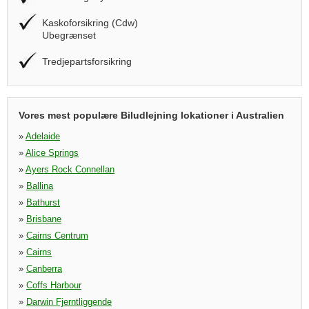
Kaskoforsikring (Cdw)
Ubegrænset
Tredjepartsforsikring
Vores mest populære Biludlejning lokationer i Australien
»
Adelaide
»
Alice Springs
»
Ayers Rock Connellan
»
Ballina
»
Bathurst
»
Brisbane
»
Cairns Centrum
»
Cairns
»
Canberra
»
Coffs Harbour
»
Darwin Fjerntliggende