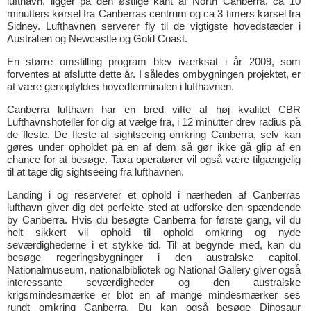
lufthavn, ligger på den østlige kant af North Canberra, ca 10
minutters kørsel fra Canberras centrum og ca 3 timers kørsel fra
Sidney. Lufthavnen serverer fly til de vigtigste hovedstæder i
Australien og Newcastle og Gold Coast.
En større omstilling program blev iværksat i år 2009, som
forventes at afslutte dette år. I således ombygningen projektet, er
at være genopfyldes hovedterminalen i lufthavnen.
Canberra lufthavn har en bred vifte af høj kvalitet CBR
Lufthavnshoteller for dig at vælge fra, i 12 minutter drev radius på
de fleste. De fleste af sightseeing omkring Canberra, selv kan
gøres under opholdet på en af dem så gør ikke gå glip af en
chance for at besøge. Taxa operatører vil også være tilgængelig
til at tage dig sightseeing fra lufthavnen.
Landing i og reserverer et ophold i nærheden af Canberras
lufthavn giver dig det perfekte sted at udforske den spændende
by Canberra. Hvis du besøgte Canberra for første gang, vil du
helt sikkert vil ophold til ophold omkring og nyde
seværdighederne i et stykke tid. Til at begynde med, kan du
besøge regeringsbygninger i den australske capitol.
Nationalmuseum, nationalbibliotek og National Gallery giver også
interessante seværdigheder og den australske
krigsmindesmærke er blot en af mange mindesmærker ses
rundt omkring Canberra. Du kan også besøge Dinosaur