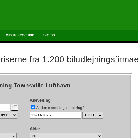
Min Reservation
Om os
iserne fra 1.200 biludlejningsfirma
jning Townsville Lufthavn
Afleveriing
Anden afsætningsplacering?
Alder