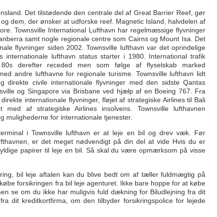
eensland. Det tilstødende den centrale del af Great Barrier Reef, gør
og dem, der ønsker at udforske reef. Magnetic Island, halvdelen af
ore. Townsville International Lufthavn har regelmæssige flyvninger
anberra samt nogle regionale centre som Cairns og Mount Isa. Det
ale flyvninger siden 2002. Townsville lufthavn var det oprindelige
s internationale lufthavn status starter i 1980. International trafik
e 80s derefter receded men som følge af flyselskab marked
ed andre lufthavne for regionale turisme. Townsville lufthavn lidt
ng direkte civile internationale flyvninger med den sidste Qantas
nsville og Singapore via Brisbane ved hjælp af en Boeing 767. Fra
te internationale flyvninger, fløjet af strategiske Airlines til Bali
t med af strategiske Airlines insolvens. Townsville lufthavnen
 mulighederne for internationale tjenester.
minal i Townsville lufthavn er at leje en bil og drev væk. Før
lufthavnen, er det meget nødvendigt på din del at vide Hvis du er
ldige papirer til leje en bil. Så skal du være opmærksom på visse
ing, bil leje aftalen kan du blive bedt om af tæller fuldmægtig på
købe forsikringen fra bil leje agenturet. Ikke bare hoppe for at købe
men se om du ikke har muligvis fuld dækning for Biludlejning fra dit
a dit kreditkortfirma, om den tilbyder forsikringspolice for lejede