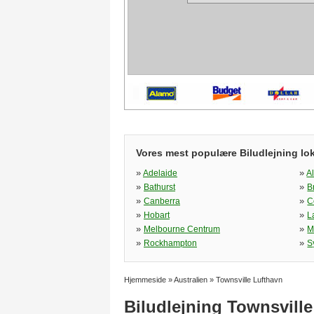
Vores mest populære Biludlejning lok
»
»
Adelaide
A
»
»
Bathurst
B
»
»
Canberra
C
»
»
Hobart
L
»
»
Melbourne Centrum
M
»
»
Rockhampton
S
Hjemmeside
»
Australien
»
Townsville Lufthavn
Biludlejning Townsvill