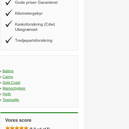
Gode priser Garanteret
Kilometergebyr
Kaskoforsikring (Cdw)
Ubegrænset
Tredjepartsforsikring
»
Ballina
»
Cairns
»
Gold Coast
»
Maroochydore
»
Perth
»
Townsville
Vores score