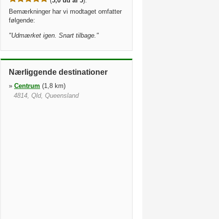
(
5,0 ud af 5
).
Bemærkninger har vi modtaget omfatter
følgende:
"
Udmærket igen. Snart tilbage.
"
Nærliggende destinationer
»
Centrum
(1,8 km)
4814, Qld, Queensland