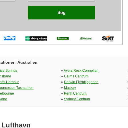
Søg
ationer i Australien
»
lice Springs
Ayers Rock Connellan
»
risbane
Cairns Centrum
»
offs Harbour
Darwin Fjerntliggende
»
aunceston Tasmanien
Mackay
»
elbourne
Perth Centrum
»
ydne
Sydney Centrum
e Lufthavn