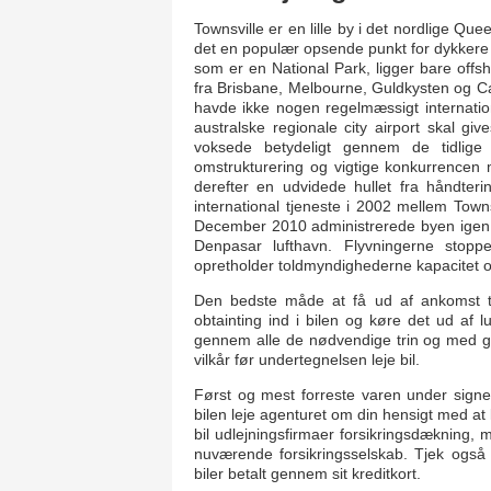
Townsville er en lille by i det nordlige Qu
det en populær opsende punkt for dykkere 
som er en National Park, ligger bare offsh
fra Brisbane, Melbourne, Guldkysten og C
havde ikke nogen regelmæssigt internation
australske regionale city airport skal give
voksede betydeligt gennem de tidlig
omstrukturering og vigtige konkurrencen m
derefter en udvidede hullet fra håndteri
international tjeneste i 2002 mellem Tow
December 2010 administrerede byen igen direk
Denpasar lufthavn. Flyvningerne stoppe
opretholder toldmyndighederne kapacitet og
Den bedste måde at få ud af ankomst ter
obtainting ind i bilen og køre det ud af 
gennem alle de nødvendige trin og med gy
vilkår før undertegnelsen leje bil.
Først og mest forreste varen under signer
bilen leje agenturet om din hensigt med at 
bil udlejningsfirmaer forsikringsdækning, 
nuværende forsikringsselskab. Tjek også fr
biler betalt gennem sit kreditkort.