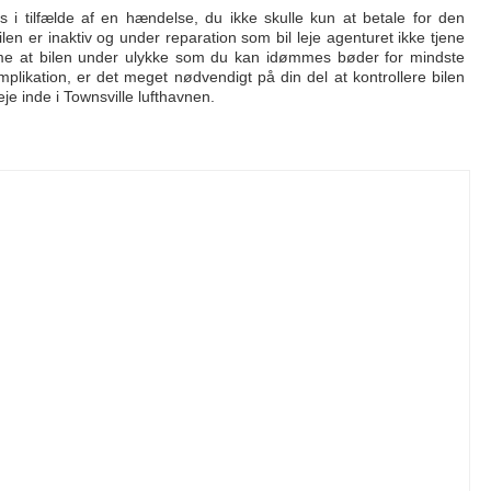
rs i tilfælde af en hændelse, du ikke skulle kun at betale for den
en er inaktiv og under reparation som bil leje agenturet ikke tjene
me at bilen under ulykke som du kan idømmes bøder for mindste
likation, er det meget nødvendigt på din del at kontrollere bilen
eje inde i Townsville lufthavnen.