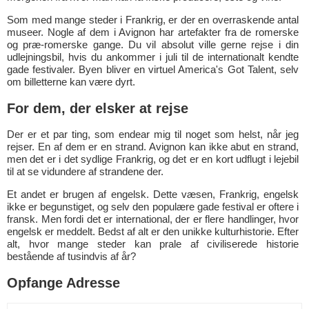
Som med mange steder i Frankrig, er der en overraskende antal
museer. Nogle af dem i Avignon har artefakter fra de romerske
og præ-romerske gange. Du vil absolut ville gerne rejse i din
udlejningsbil, hvis du ankommer i juli til de internationalt kendte
gade festivaler. Byen bliver en virtuel America's Got Talent, selv
om billetterne kan være dyrt.
For dem, der elsker at rejse
Der er et par ting, som endear mig til noget som helst, når jeg
rejser. En af dem er en strand. Avignon kan ikke abut en strand,
men det er i det sydlige Frankrig, og det er en kort udflugt i lejebil
til at se vidundere af strandene der.
Et andet er brugen af engelsk. Dette væsen, Frankrig, engelsk
ikke er begunstiget, og selv den populære gade festival er oftere i
fransk. Men fordi det er international, der er flere handlinger, hvor
engelsk er meddelt. Bedst af alt er den unikke kulturhistorie. Efter
alt, hvor mange steder kan prale af civiliserede historie
bestående af tusindvis af år?
Opfange Adresse