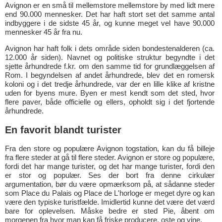
Avignon er en små til mellemstore mellemstore by med lidt mere
end 90.000 mennesker. Det har haft stort set det samme antal
indbyggere i de sidste 45 år, og kunne meget vel have 90.000
mennesker 45 år fra nu.
Avignon har haft folk i dets område siden bondestenalderen (ca.
12.000 år siden). Navnet og politiske struktur begyndte i det
sjette århundrede f.kr. om den samme tid for grundlæggelsen af
Rom. I begyndelsen af andet århundrede, blev det en romersk
koloni og i det tredje århundrede, var der en lille klike af kristne
uden for byens mure. Byen er mest kendt som det sted, hvor
flere paver, både officielle og ellers, opholdt sig i det fjortende
århundrede.
En favorit blandt turister
Fra den store og populære Avignon togstation, kan du få billeje
fra flere steder at gå til flere steder. Avignon er store og populære,
fordi det har mange turister, og det har mange turister, fordi den
er stor og populær. Ses der bort fra denne cirkulær
argumentation, bør du være opmærksom på, at sådanne steder
som Place du Palais og Place de L'horloge er meget dyre og kan
være den typiske turistfælde. Imidlertid kunne det være det værd
bare for oplevelsen. Måske bedre er sted Pie, åbent om
morgenen fra hvor man kan få friske producere, oste og vine.