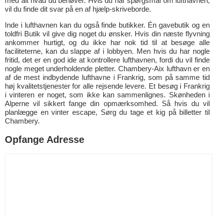
med alt hvad du behøver. Hvis du har spørgsmål om lufthavnen,
vil du finde dit svar på en af hjælp-skriveborde.
Inde i lufthavnen kan du også finde butikker. Én gavebutik og en
toldfri Butik vil give dig noget du ønsker. Hvis din næste flyvning
ankommer hurtigt, og du ikke har nok tid til at besøge alle
faciliteterne, kan du slappe af i lobbyen. Men hvis du har nogle
fritid, det er en god ide at kontrollere lufthavnen, fordi du vil finde
nogle meget underholdende pletter. Chambery-Aix lufthavn er en
af de mest indbydende lufthavne i Frankrig, som på samme tid
høj kvalitetstjenester for alle rejsende levere. Et besøg i Frankrig
i vinteren er noget, som ikke kan sammenlignes. Skønheden i
Alperne vil sikkert fange din opmærksomhed. Så hvis du vil
planlægge en vinter escape, Sørg du tage et kig på billetter til
Chambery.
Opfange Adresse