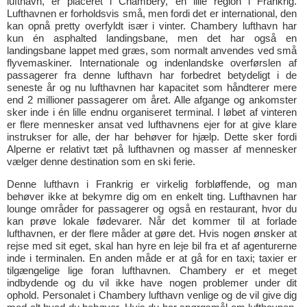
lufthavn, er placeret i Chambery, en lille region i Frankrig.
Lufthavnen er forholdsvis små, men fordi det er international, den
kan opnå pretty overfyldt især i vinter. Chambery lufthavn har
kun én asphalted landingsbane, men det har også en
landingsbane lappet med græs, som normalt anvendes ved små
flyvemaskiner. Internationale og indenlandske overførslen af
passagerer fra denne lufthavn har forbedret betydeligt i de
seneste år og nu lufthavnen har kapacitet som håndterer mere
end 2 millioner passagerer om året. Alle afgange og ankomster
sker inde i én lille endnu organiseret terminal. I løbet af vinteren
er flere mennesker ansat ved lufthavnens ejer for at give klare
instrukser for alle, der har behøver for hjælp. Dette sker fordi
Alperne er relativt tæt på lufthavnen og masser af mennesker
vælger denne destination som en ski ferie.
Denne lufthavn i Frankrig er virkelig forbløffende, og man
behøver ikke at bekymre dig om en enkelt ting. Lufthavnen har
lounge områder for passagerer og også en restaurant, hvor du
kan prøve lokale fødevarer. Når det kommer til at forlade
lufthavnen, er der flere måder at gøre det. Hvis nogen ønsker at
rejse med sit eget, skal han hyre en leje bil fra et af agenturerne
inde i terminalen. En anden måde er at gå for en taxi; taxier er
tilgængelige lige foran lufthavnen. Chambery er et meget
indbydende og du vil ikke have nogen problemer under dit
ophold. Personalet i Chambery lufthavn venlige og de vil give dig