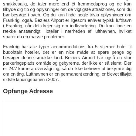
snakkesalig, de taler mere end ét fremmedsprog og de kan
tilbyde dig tip og oplysninger om de vigtigste attraktioner, som du
bør besøge i byen. Og du kan finde nogle trivia oplysninger om
Frankrig, også. Beziers Airport er ligesom enhver typisk lufthavn
i Frankrig, når det drejer sig om indkvartering. Du kan finde en
række anstændigt Hoteller i nærheden af lufthavnen, hvilket
sparer du en masse problemer.
Frankrig har alle typer accommodations fra 5 stjerner hotel til
budobtain hoteller, det er en nice måde at spare penge og
besøger denne smukke land. Beziers Airport har også en stor
parkeringsplads område og gebyrerne, der ikke er så slemt. Der
er 24/7 kamera overvågning, så du ikke behøver at bekymre dig
om en ting. Lufthavnen er en permanent ændring, er blevet tilføjet
sidste landingsbanen i 2007.
Opfange Adresse