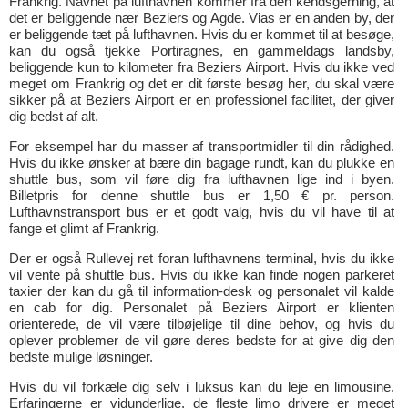
Frankrig. Navnet på lufthavnen kommer fra den kendsgerning, at
det er beliggende nær Beziers og Agde. Vias er en anden by, der
er beliggende tæt på lufthavnen. Hvis du er kommet til at besøge,
kan du også tjekke Portiragnes, en gammeldags landsby,
beliggende kun to kilometer fra Beziers Airport. Hvis du ikke ved
meget om Frankrig og det er dit første besøg her, du skal være
sikker på at Beziers Airport er en professionel facilitet, der giver
dig bedst af alt.
For eksempel har du masser af transportmidler til din rådighed.
Hvis du ikke ønsker at bære din bagage rundt, kan du plukke en
shuttle bus, som vil føre dig fra lufthavnen lige ind i byen.
Billetpris for denne shuttle bus er 1,50 € pr. person.
Lufthavnstransport bus er et godt valg, hvis du vil have til at
fange et glimt af Frankrig.
Der er også Rullevej ret foran lufthavnens terminal, hvis du ikke
vil vente på shuttle bus. Hvis du ikke kan finde nogen parkeret
taxier der kan du gå til information-desk og personalet vil kalde
en cab for dig. Personalet på Beziers Airport er klienten
orienterede, de vil være tilbøjelige til dine behov, og hvis du
oplever problemer de vil gøre deres bedste for at give dig den
bedste mulige løsninger.
Hvis du vil forkæle dig selv i luksus kan du leje en limousine.
Erfaringerne er vidunderlige, de fleste limo drivere er meget