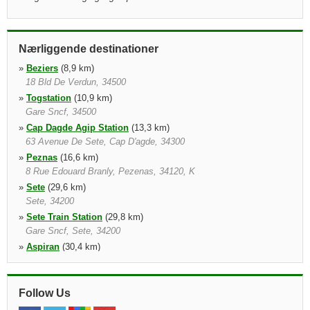
Nærliggende destinationer
»
Beziers
(8,9 km)
18 Bld De Verdun, 34500
»
Togstation
(10,9 km)
Gare Sncf, 34500
»
Cap Dagde Agip Station
(13,3 km)
63 Avenue De Sete, Cap D'agde, 34300
»
Peznas
(16,6 km)
8 Rue Edouard Branly, Pezenas, 34120, K
»
Sete
(29,6 km)
Sete, 34200
»
Sete Train Station
(29,8 km)
Gare Sncf, Sete, 34200
»
Aspiran
(30,4 km)
Les Fondudes, Aspiran, 34800
»
Narbonne Train Station
(31,4 km)
Gare Sncf, Narbonne, 11100
Follow Us