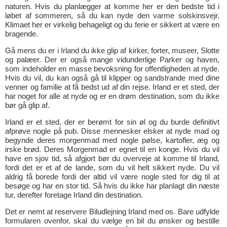
naturen. Hvis du planlægger at komme her er den bedste tid i
løbet af sommeren, så du kan nyde den varme solskinsvejr.
Klimaet her er virkelig behageligt og du ferie er sikkert at være en
bragende.
Gå mens du er i Irland du ikke glip af kirker, forter, museer, Slotte
og palæer. Der er også mange vidunderlige Parker og haven,
som indeholder en masse bevoksning for offentligheden at nyde.
Hvis du vil, du kan også gå til klipper og sandstrande med dine
venner og familie at få bedst ud af din rejse. Irland er et sted, der
har noget for alle at nyde og er en drøm destination, som du ikke
bør gå glip af.
Irland er et sted, der er berømt for sin øl og du burde definitivt
afprøve nogle på pub. Disse mennesker elsker at nyde mad og
begynde deres morgenmad med nogle pølse, kartofler, æg og
irske brød. Deres Morgenmad er egnet til en konge. Hvis du vil
have en sjov tid, så afgjort bør du overveje at komme til Irland,
fordi det er et af de lande, som du vil helt sikkert nyde. Du vil
aldrig få borede fordi der altid vil være nogle sted for dig til at
besøge og har en stor tid. Så hvis du ikke har planlagt din næste
tur, derefter foretage Irland din destination.
Det er nemt at reservere Biludlejning Irland med os. Bare udfylde
formularen ovenfor, skal du vælge en bil du ønsker og bestille