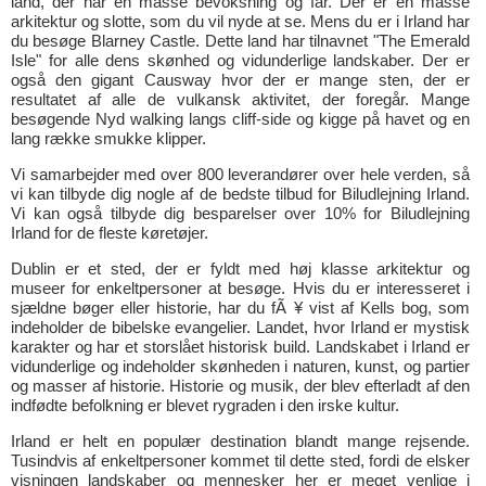
land, der har en masse bevoksning og får. Der er en masse
arkitektur og slotte, som du vil nyde at se. Mens du er i Irland har
du besøge Blarney Castle. Dette land har tilnavnet "The Emerald
Isle" for alle dens skønhed og vidunderlige landskaber. Der er
også den gigant Causway hvor der er mange sten, der er
resultatet af alle de vulkansk aktivitet, der foregår. Mange
besøgende Nyd walking langs cliff-side og kigge på havet og en
lang række smukke klipper.
Vi samarbejder med over 800 leverandører over hele verden, så
vi kan tilbyde dig nogle af de bedste tilbud for Biludlejning Irland.
Vi kan også tilbyde dig besparelser over 10% for Biludlejning
Irland for de fleste køretøjer.
Dublin er et sted, der er fyldt med høj klasse arkitektur og
museer for enkeltpersoner at besøge. Hvis du er interesseret i
sjældne bøger eller historie, har du fÃ ¥ vist af Kells bog, som
indeholder de bibelske evangelier. Landet, hvor Irland er mystisk
karakter og har et storslået historisk build. Landskabet i Irland er
vidunderlige og indeholder skønheden i naturen, kunst, og partier
og masser af historie. Historie og musik, der blev efterladt af den
indfødte befolkning er blevet rygraden i den irske kultur.
Irland er helt en populær destination blandt mange rejsende.
Tusindvis af enkeltpersoner kommet til dette sted, fordi de elsker
visningen landskaber og mennesker her er meget venlige i