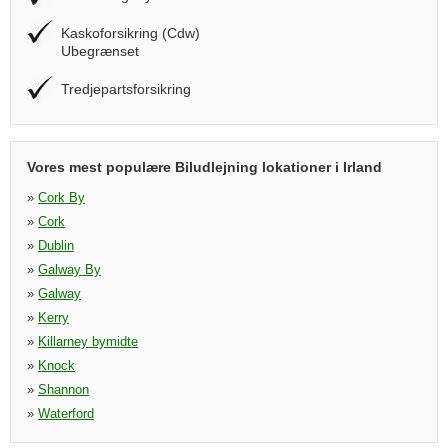
Kaskoforsikring (Cdw)
Ubegrænset
Tredjepartsforsikring
Vores mest populære Biludlejning lokationer i Irland
»
Cork By
»
Cork
»
Dublin
»
Galway By
»
Galway
»
Kerry
»
Killarney bymidte
»
Knock
»
Shannon
»
Waterford