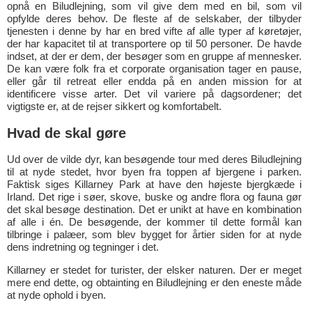
opnå en Biludlejning, som vil give dem med en bil, som vil
opfylde deres behov. De fleste af de selskaber, der tilbyder
tjenesten i denne by har en bred vifte af alle typer af køretøjer,
der har kapacitet til at transportere op til 50 personer. De havde
indset, at der er dem, der besøger som en gruppe af mennesker.
De kan være folk fra et corporate organisation tager en pause,
eller går til retreat eller endda på en anden mission for at
identificere visse arter. Det vil variere på dagsordener; det
vigtigste er, at de rejser sikkert og komfortabelt.
Hvad de skal gøre
Ud over de vilde dyr, kan besøgende tour med deres Biludlejning
til at nyde stedet, hvor byen fra toppen af bjergene i parken.
Faktisk siges Killarney Park at have den højeste bjergkæde i
Irland. Det rige i søer, skove, buske og andre flora og fauna gør
det skal besøge destination. Det er unikt at have en kombination
af alle i én. De besøgende, der kommer til dette formål kan
tilbringe i palæer, som blev bygget for årtier siden for at nyde
dens indretning og tegninger i det.
Killarney er stedet for turister, der elsker naturen. Der er meget
mere end dette, og obtainting en Biludlejning er den eneste måde
at nyde ophold i byen.