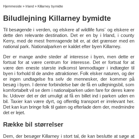
Hjemmeside
»
Irland
»
Killarney bymidte
Biludlejning Killarney bymidte
Til besøgende i verden, og elskere af wildlife funs' og elskere er
dette den relevante destination. Det er en by i Irland, i county
Kerry, med de mest fremragende bit er, at det grænser med en
national park. Nationalparken er kaldet efter byen Killarney.
Der er mange andre steder af interesse i byen, men dette er
fortsat for at være centrum for interesse. Det er fortsat for at
være den eneste største indkomst lønmodtager i indtægter til
byen i forhold til de andre attraktioner. Folk elsker naturen, og der
er ingen undtagelse fra selv de mennesker, der kommer på
besøg i byen. I denne forbindelse bør de få en udlejningsbil, som
komfortabelt vil se dem i nationalparken uden fare for deres kære
liv. Udover det er det umuligt at få en billet ind i parken uden en
bil. Taxier kan være dyrt, og offentlig transport er irrelevant her.
Det kan kun bringe folk til gaten og efterlade dem der, medmindre
det er lejet.
Række bil størrelser
Dem, der besøger Killarney i stort tal, de kan beslutte at søge at