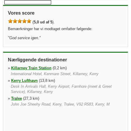
Vores score
(
5,0 ud af 5
).
Bemærkninger har vi modtaget omfatter følgende:
"
God service igen.
"
Nærliggende destinationer
»
Killarney Train Station
(0,2 km)
International Hotel, Kenmare Street, Killarney, Kerry
»
Kerry Lufthavn
(13,8 km)
Desk In Arrivals Hall, Kerry Airport, Farnhore (meet & Greet
Service), Killarney, Kerry
»
Tralee
(27,3 km)
John Joe Sheehy Road, Kerry, Tralee, V92 R583, Kerry, M