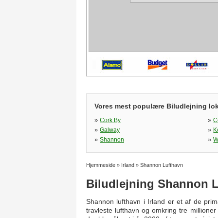
Vores mest populære Biludlejning loka
»
»
Cork By
C
»
»
Galway
K
»
»
Shannon
W
Hjemmeside
»
Irland
»
Shannon Lufthavn
Biludlejning Shannon 
Shannon lufthavn i Irland er et af de pr
travleste lufthavn og omkring tre millioner 