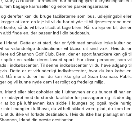
er, Mary O'Rourke. Terminalen har omkring fyrre afkrydsningsfeltet i
es, fem bagage karruseller og enorme parkeringsarealer.
g derefter kan du bruge faciliteterne som bus, udlejningsbil eller
nlægger at køre en leje bil vil du har at yde til bil tjenestegrene med
konto, så du vil blive tilladt at tage bilen. Når du leje en bil, der er
 altid finde en, der passer ind i din budobtain.
 Irland. Dette er et sted, der er fyldt med smukke irske kultur og
 se vidunderlige destinationer vil blæse dit sind væk. Hvis du er
llere ud Shannon Golf Club. Dem, der er sport fanatikere kan gå til
spiller en række deres favorit sport. For disse personer, som vil
ads i indkøbscenter. Til denne indkøbscenter vil du have adgang til
gvis. Dette er et vidunderligt indkøbscenter, hvor du kan købe en
land. Gå mens du er her du kan ikke glip af Sean Leamass Public
ger og vil kunne nyde dem i et roligt og fredeligt miljø.
Irland eller blot opholder sig i lufthavnen er du bundet til har en
 er udstyret med de største faciliteter for passagerer og tillader dig
er at bo på lufthavnen kan sidde i lounges og også nyde hurtig
intet mangler i lufthavn, du vil helt sikkert være glad, du kom her.
, at du ikke vil forlade destination. Hvis du ikke har planlagt en tur
 Shannon, Irland din næste destination.