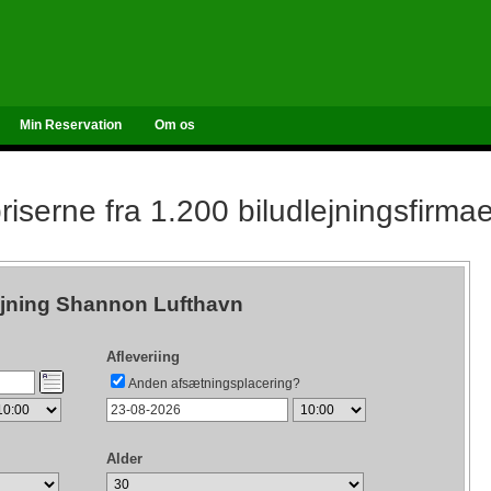
Min Reservation
Om os
iserne fra 1.200 biludlejningsfirma
ejning Shannon Lufthavn
Afleveriing
Anden afsætningsplacering?
Alder