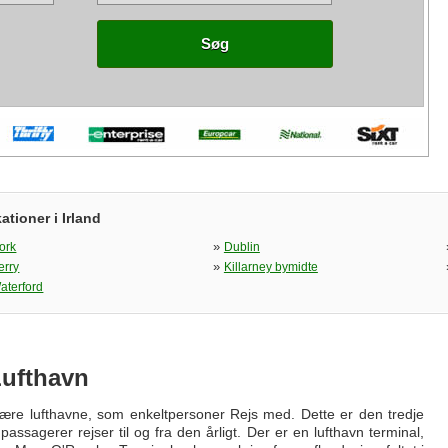
Søg
tioner i Irland
»
ork
Dublin
»
erry
Killarney bymidte
aterford
Lufthavn
imære lufthavne, som enkeltpersoner Rejs med. Dette er den tredje
passagerer rejser til og fra den årligt. Der er en lufthavn terminal,