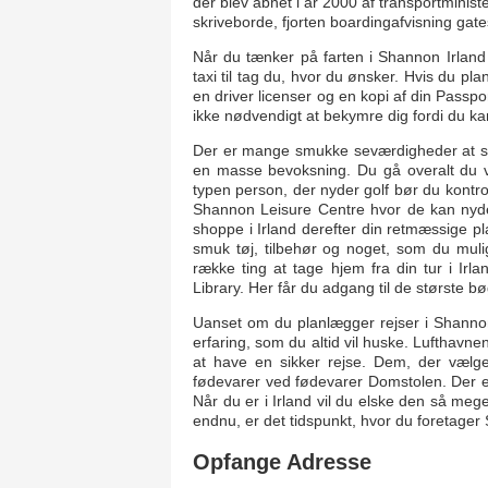
der blev åbnet i år 2000 af transportminist
skriveborde, fjorten boardingafvisning gat
Når du tænker på farten i Shannon Irland o
taxi til tag du, hvor du ønsker. Hvis du pla
en driver licenser og en kopi af din Passport-
ikke nødvendigt at bekymre dig fordi du kan
Der er mange smukke seværdigheder at se i
en masse bevoksning. Du gå overalt du vil
typen person, der nyder golf bør du kontro
Shannon Leisure Centre hvor de kan nyde 
shoppe i Irland derefter din retmæssige pl
smuk tøj, tilbehør og noget, som du muli
række ting at tage hjem fra din tur i Ir
Library. Her får du adgang til de største bø
Uanset om du planlægger rejser i Shannon, 
erfaring, som du altid vil huske. Lufthavnen
at have en sikker rejse. Dem, der vælg
fødevarer ved fødevarer Domstolen. Der er 
Når du er i Irland vil du elske den så meget
endnu, er det tidspunkt, hvor du foretager
Opfange Adresse