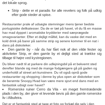
det lokale sprog.
Strip - dette er et paradis for alle revelers og folk på udkig
efter gode steder at spise.
Restauranter prale af udsøgte stemninger mens tjener bedste
portugisiske delikatesser. Da de er tæt på havet, vil du få en masse
hav mad dyppet i aromatiske krydderier med særprægede
smagsvarianter. Efter et dejligt måltid, kan du vaske det med en
kold drink på barer på samme strip og senere kommer til en nat i
dans på diskoteker.
Den gamle by - når du har fået nok af den vilde fester og
aktiviteter Strip, er den gamle by et dejligt sted at trække sig
tilbage til højre ved kystregionen.
Du bliver nødt til at parkere din udlejningsbil på et bekvemt sted
derefter blande sig med de mange fodgængere gå på gaden og
underholdt af street art-kunstnere. Du vil også opnå gode
restauranter og shopping i denne by plus open air diskoteker som
de berømte Snoopy.Hvad kan være mere sjovt end dans med en
fantastisk udsigt over havet?
Romerske ruiner Cerro da Vila - en meget fremtrædende
plads i den by, der giver et levende bevis på den gamle romerske
liv i Albufeira.
Det er et fantastisk sted at tage et foto og forkæl dig selv i den