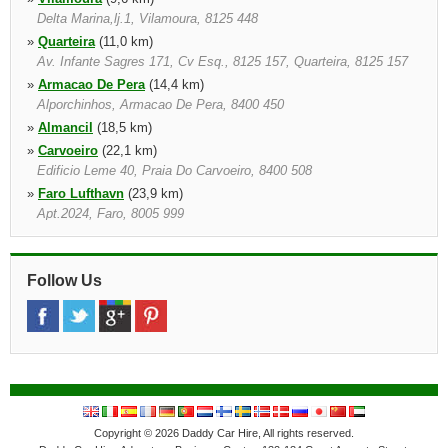
Delta Marina,lj.1, Vilamoura, 8125 448
»
Quarteira
(11,0 km)
Av. Infante Sagres 171, Cv Esq., 8125 157, Quarteira, 8125 157
»
Armacao De Pera
(14,4 km)
Alporchinhos, Armacao De Pera, 8400 450
»
Almancil
(18,5 km)
»
Carvoeiro
(22,1 km)
Edificio Leme 40, Praia Do Carvoeiro, 8400 508
»
Faro Lufthavn
(23,9 km)
Apt.2024, Faro, 8005 999
»
Faro Montenegro
(24,1 km)
Estrada Do Aeroporto, Faro, 8000 124
Follow Us
Copyright © 2026 Daddy Car Hire, All rights reserved.