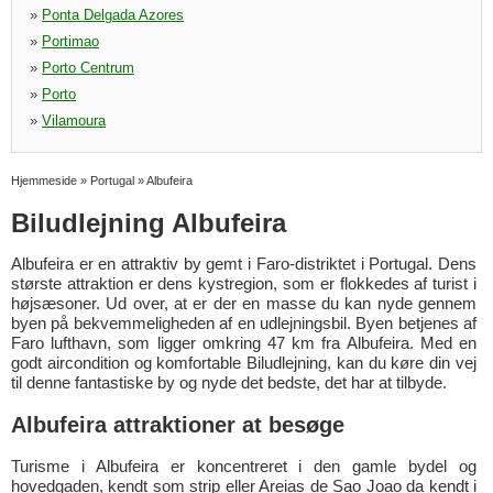
»
Ponta Delgada Azores
»
Portimao
»
Porto Centrum
»
Porto
»
Vilamoura
Hjemmeside
»
Portugal
»
Albufeira
Biludlejning Albufeira
Albufeira er en attraktiv by gemt i Faro-distriktet i Portugal. Dens
største attraktion er dens kystregion, som er flokkedes af turist i
højsæsoner. Ud over, at er der en masse du kan nyde gennem
byen på bekvemmeligheden af en udlejningsbil. Byen betjenes af
Faro lufthavn, som ligger omkring 47 km fra Albufeira. Med en
godt aircondition og komfortable Biludlejning, kan du køre din vej
til denne fantastiske by og nyde det bedste, det har at tilbyde.
Albufeira attraktioner at besøge
Turisme i Albufeira er koncentreret i den gamle bydel og
hovedgaden, kendt som strip eller Areias de Sao Joao da kendt i