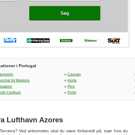
Søg
ationer i Portugal
»
arvoeiro
Cascais
»
unchal Int Madeira
Horta
»
issabon
Pico
»
orto Centrum
Porto
ira Lufthavn Azores
a Terceira? Ved ankomsten skal du være forberedt på, især hvis du