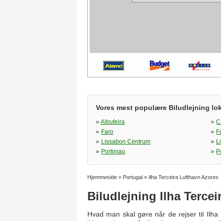
Vores mest populære Biludlejning lok
»
»
Albufeira
C
»
»
Faro
F
»
»
Lissabon Centrum
L
»
»
Portimao
P
Hjemmeside
»
Portugal
»
Ilha Terceira Lufthavn Azores
Biludlejning Ilha Terce
Hvad man skal gøre når de rejser til Ilh