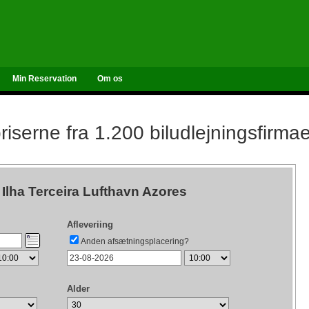
Min Reservation
Om os
iserne fra 1.200 biludlejningsfirma
 Ilha Terceira Lufthavn Azores
Afleveriing
Anden afsætningsplacering?
Alder