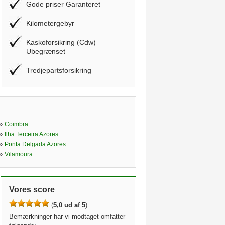
Gode priser Garanteret
Kilometergebyr
Kaskoforsikring (Cdw)
Ubegrænset
Tredjepartsforsikring
»
Coimbra
»
Ilha Terceira Azores
»
Ponta Delgada Azores
»
Vilamoura
Vores score
(
5,0 ud af 5
).
Bemærkninger har vi modtaget omfatter