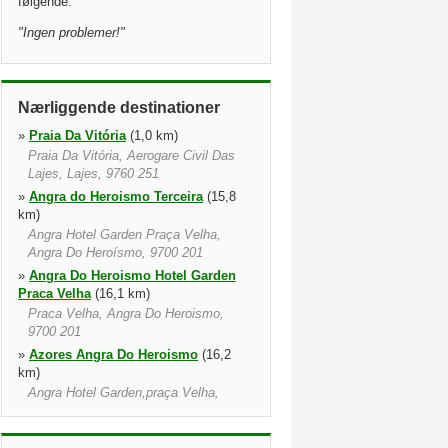
følgende:
"
Ingen problemer!
"
Nærliggende destinationer
»
Praia Da Vitória
(1,0 km)
Praia Da Vitória, Aerogare Civil Das
Lajes, Lajes, 9760 251
»
Angra do Heroismo Terceira
(15,8
km)
Angra Hotel Garden Praça Velha,
Angra Do Heroísmo, 9700 201
»
Angra Do Heroismo Hotel Garden
Praca Velha
(16,1 km)
Praca Velha, Angra Do Heroismo,
9700 201
»
Azores Angra Do Heroismo
(16,2
km)
Angra Hotel Garden,praça Velha,
Angra Do Heroismo, 9700 201