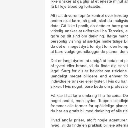
ikke ønsker at gå glip af et eneste minut a
få bil leje tilbud og fortsætte.
Alt i alt driveren opnår kontrol over køretøj
anden skal køre, så godt, skal du muligvis
data. Gå ikke i panik, da dette er bare gr
virkelig ønsker at udforske Ilha Terceira, 
gøre op dit sind om dækning. Ifølge mange
personlig visning af særlige midlertidige B
da det er meget dyrt, for dyrt for den kom
at bare vælge grundlæggende planer, der 
Det er langt dyrere at undgå at betale et p
af tyveri eller brand, vil du finde dig se
lege! Sørg for du er bevidst om risicien
uendeligt meget billigere end enhver f
individuelle ønsker eller lyster. Hvis du h
sikker. Hvis noget, bare bede om profession
Få klar til at køre omkring Ilha Terceira. D
noget andet, men nyder. Toppen biludlejn
fremmer alle former for upålidelige planer
du har en gratis bil med dækning af alle risic
Hvad angår priser, afgift nogle agenture
hvad, vil du finde en praktisk bil leje alterna