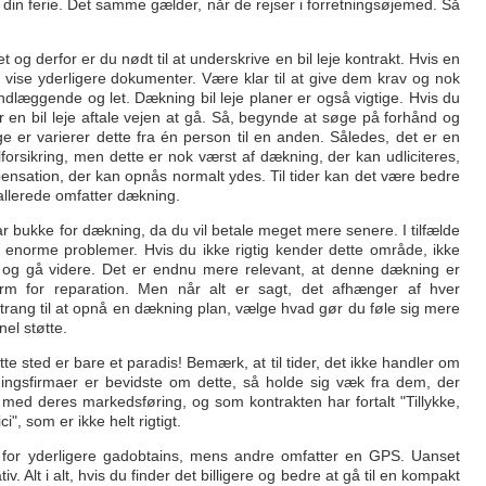
f din ferie. Det samme gælder, når de rejser i forretningsøjemed. Så
et og derfor er du nødt til at underskrive en bil leje kontrakt. Hvis en
 vise yderligere dokumenter. Være klar til at give dem krav og nok
undlæggende og let. Dækning bil leje planer er også vigtige. Hvis du
er en bil leje aftale vejen at gå. Så, begynde at søge på forhånd og
 er varierer dette fra én person til en anden. Således, det er en
ilforsikring, men dette er nok værst af dækning, der kan udliciteres,
pensation, der kan opnås normalt ydes. Til tider kan det være bedre
allerede omfatter dækning.
ar bukke for dækning, da du vil betale meget mere senere. I tilfælde
lv i enorme problemer. Hvis du ikke rigtig kender dette område, ikke
e og gå videre. Det er endnu mere relevant, at denne dækning er
orm for reparation. Men når alt er sagt, det afhænger af hver
ar trang til at opnå en dækning plan, vælge hvad gør du føle sig mere
el støtte.
ette sted er bare et paradis! Bemærk, at til tider, det ikke handler om
ingsfirmaer er bevidste om dette, så holde sig væk fra dem, der
 med deres markedsføring, og som kontrakten har fortalt "Tillykke,
i", som er ikke helt rigtigt.
r for yderligere gadobtains, mens andre omfatter en GPS. Uanset
tiv. Alt i alt, hvis du finder det billigere og bedre at gå til en kompakt