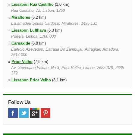
»
Lissabon Rua Castilho
(1,0 km)
Rua Castilho, 72, Lisbon, 1250
»
Miraflores
(6,2 km)
Ed.amadeu Sousa Cardoso, Miraflores, 1495 131
»
Lissabon Lufthavn
(6,3 km)
Portela, Lisboa, 1700 008
»
Carnaxide
(6,8 km)
Edifício Azevedos, Estrada Do Zambujal, Alfragide, Amadora,
2614 000
»
Prior Velho
(7,9 km)
Av. Severiano Falcao, No 3, Prior Velho, Lisbon, 2685 379, 2685
379
»
Lissabon Prior Velho
(8,1 km)
Lisboa, 1800 255
»
Odivelas
(8,6 km)
Avenida Das Acácias, 4 a Colinas Do Cruzeiro, Odivelas, 2675
Follow Us
221
»
Oeiras
(12,5 km)
Oeiras Tagus Park, Núcleo Central Loja Nº 138, Oeiras, 2740 122