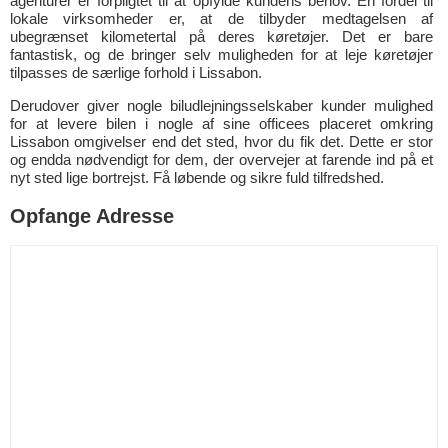
agenturer er forpligtet til at opfylde kundens behov. En fordel til
lokale virksomheder er, at de tilbyder medtagelsen af
ubegrænset kilometertal på deres køretøjer. Det er bare
fantastisk, og de bringer selv muligheden for at leje køretøjer
tilpasses de særlige forhold i Lissabon.
Derudover giver nogle biludlejningsselskaber kunder mulighed
for at levere bilen i nogle af sine officees placeret omkring
Lissabon omgivelser end det sted, hvor du fik det. Dette er stor
og endda nødvendigt for dem, der overvejer at farende ind på et
nyt sted lige bortrejst. Få løbende og sikre fuld tilfredshed.
Opfange Adresse