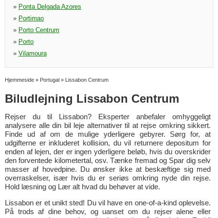
»
Ponta Delgada Azores
»
Portimao
»
Porto Centrum
»
Porto
»
Vilamoura
Hjemmeside
»
Portugal
»
Lissabon Centrum
Biludlejning Lissabon Centrum
Rejser du til Lissabon? Eksperter anbefaler omhyggeligt
analysere alle din bil leje alternativer til at rejse omkring sikkert.
Finde ud af om de mulige yderligere gebyrer. Sørg for, at
udgifterne er inkluderet kollision, du vil returnere depositum for
enden af lejen, der er ingen yderligere beløb, hvis du overskrider
den forventede kilometertal, osv. Tænke fremad og Spar dig selv
masser af hovedpine. Du ønsker ikke at beskæftige sig med
overraskelser, især hvis du er seriøs omkring nyde din rejse.
Hold læsning og Lær alt hvad du behøver at vide.
Lissabon er et unikt sted! Du vil have en one-of-a-kind oplevelse.
På trods af dine behov, og uanset om du rejser alene eller