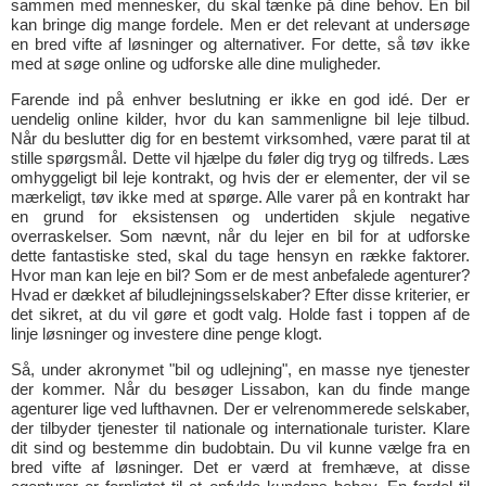
sammen med mennesker, du skal tænke på dine behov. En bil
kan bringe dig mange fordele. Men er det relevant at undersøge
en bred vifte af løsninger og alternativer. For dette, så tøv ikke
med at søge online og udforske alle dine muligheder.
Farende ind på enhver beslutning er ikke en god idé. Der er
uendelig online kilder, hvor du kan sammenligne bil leje tilbud.
Når du beslutter dig for en bestemt virksomhed, være parat til at
stille spørgsmål. Dette vil hjælpe du føler dig tryg og tilfreds. Læs
omhyggeligt bil leje kontrakt, og hvis der er elementer, der vil se
mærkeligt, tøv ikke med at spørge. Alle varer på en kontrakt har
en grund for eksistensen og undertiden skjule negative
overraskelser. Som nævnt, når du lejer en bil for at udforske
dette fantastiske sted, skal du tage hensyn en række faktorer.
Hvor man kan leje en bil? Som er de mest anbefalede agenturer?
Hvad er dækket af biludlejningsselskaber? Efter disse kriterier, er
det sikret, at du vil gøre et godt valg. Holde fast i toppen af de
linje løsninger og investere dine penge klogt.
Så, under akronymet "bil og udlejning", en masse nye tjenester
der kommer. Når du besøger Lissabon, kan du finde mange
agenturer lige ved lufthavnen. Der er velrenommerede selskaber,
der tilbyder tjenester til nationale og internationale turister. Klare
dit sind og bestemme din budobtain. Du vil kunne vælge fra en
bred vifte af løsninger. Det er værd at fremhæve, at disse