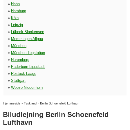
»
Hahn
»
Hamburg
»
Köln
»
Leipzig
»
Lübeck Blankensee
»
Memmingen Allgau
»
München
»
München Togstation
»
Nuremberg
»
Paderborn Lippstadt
»
Rostock Laage
»
Stuttgart
»
Weeze Niederrhein
Hjemmeside
»
Tyskland
»
Berlin Schoenefeld Lufthavn
Biludlejning Berlin Schoenefeld
Lufthavn