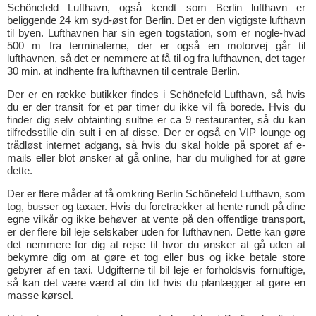
Schönefeld Lufthavn, også kendt som Berlin lufthavn er
beliggende 24 km syd-øst for Berlin. Det er den vigtigste lufthavn
til byen. Lufthavnen har sin egen togstation, som er nogle-hvad
500 m fra terminalerne, der er også en motorvej går til
lufthavnen, så det er nemmere at få til og fra lufthavnen, det tager
30 min. at indhente fra lufthavnen til centrale Berlin.
Der er en række butikker findes i Schönefeld Lufthavn, så hvis
du er der transit for et par timer du ikke vil få borede. Hvis du
finder dig selv obtainting sultne er ca 9 restauranter, så du kan
tilfredsstille din sult i en af disse. Der er også en VIP lounge og
trådløst internet adgang, så hvis du skal holde på sporet af e-
mails eller blot ønsker at gå online, har du mulighed for at gøre
dette.
Der er flere måder at få omkring Berlin Schönefeld Lufthavn, som
tog, busser og taxaer. Hvis du foretrækker at hente rundt på dine
egne vilkår og ikke behøver at vente på den offentlige transport,
er der flere bil leje selskaber uden for lufthavnen. Dette kan gøre
det nemmere for dig at rejse til hvor du ønsker at gå uden at
bekymre dig om at gøre et tog eller bus og ikke betale store
gebyrer af en taxi. Udgifterne til bil leje er forholdsvis fornuftige,
så kan det være værd at din tid hvis du planlægger at gøre en
masse kørsel.