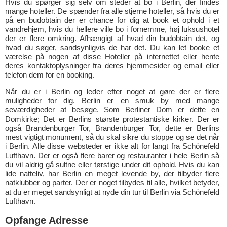
Hvis du spørger sig selv om steder at bo i Berlin, der findes
mange hoteller. De spænder fra alle stjerne hoteller, så hvis du er
på en budobtain der er chance for dig at book et ophold i et
vandrehjem, hvis du hellere ville bo i fornemme, høj luksushotel
der er flere omkring. Afhængigt af hvad din budobtain det, og
hvad du søger, sandsynligvis de har det. Du kan let booke et
værelse på nogen af disse Hoteller på internettet eller hente
deres kontaktoplysninger fra deres hjemmesider og email eller
telefon dem for en booking.
Når du er i Berlin og leder efter noget at gøre der er flere
muligheder for dig. Berlin er en smuk by med mange
seværdigheder at besøge. Som Berliner Dom er dette en
Domkirke; Det er Berlins største protestantiske kirker. Der er
også Brandenburger Tor, Brandenburger Tor, dette er Berlins
mest vigtigt monument, så du skal sikre du stoppe og se det når
i Berlin. Alle disse websteder er ikke alt for langt fra Schönefeld
Lufthavn. Der er også flere barer og restauranter i hele Berlin så
du vil aldrig gå sultne eller tørstige under dit ophold. Hvis du kan
lide natteliv, har Berlin en meget levende by, der tilbyder flere
natklubber og parter. Der er noget tilbydes til alle, hvilket betyder,
at du er meget sandsynligt at nyde din tur til Berlin via Schönefeld
Lufthavn.
Opfange Adresse