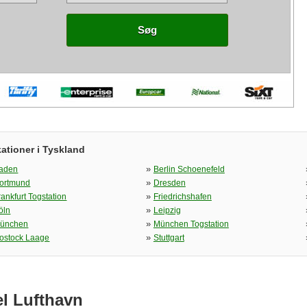
Søg
ationer i Tyskland
»
aden
Berlin Schoenefeld
»
ortmund
Dresden
»
rankfurt Togstation
Friedrichshafen
»
öln
Leipzig
»
ünchen
München Togstation
»
ostock Laage
Stuttgart
el Lufthavn