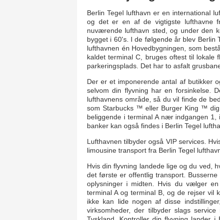
Berlin Tegel lufthavn er en international l
og det er en af de vigtigste lufthavne
nuværende lufthavn sted, og under den ko
bygget i 60's. I de følgende år blev Berlin
lufthavnen én Hovedbygningen, som består 
kaldet terminal C, bruges oftest til lokal
parkeringsplads. Det har to asfalt grusban
Der er et imponerende antal af butikker og
selvom din flyvning har en forsinkelse. D
lufthavnens område, så du vil finde de bed
som Starbucks ™ eller Burger King ™ dig 
beliggende i terminal A nær indgangen 1, i
banker kan også findes i Berlin Tegel lufth
Lufthavnen tilbyder også VIP services. Hvi
limousine transport fra Berlin Tegel luftha
Hvis din flyvning landede lige og du ved, 
det første er offentlig transport. Bussern
oplysninger i midten. Hvis du vælger en 
terminal A og terminal B, og de rejser vil
ikke kan lide nogen af disse indstilling
virksomheder, der tilbyder slags service
Tyskland, Kontroller din flyvning lander i