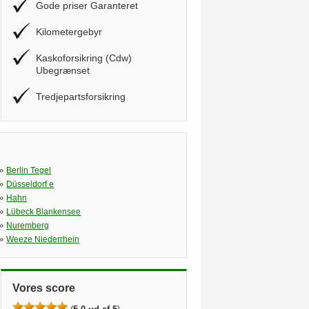
Gode priser Garanteret
Kilometergebyr
Kaskoforsikring (Cdw)
Ubegrænset
Tredjepartsforsikring
»
Berlin Tegel
»
Düsseldorf e
»
Hahn
»
Lübeck Blankensee
»
Nuremberg
»
Weeze Niederrhein
Vores score