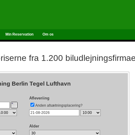
Min Reservation
Om os
iserne fra 1.200 biludlejningsfirma
ning Berlin Tegel Lufthavn
Afleveriing
Anden afsætningsplacering?
Alder