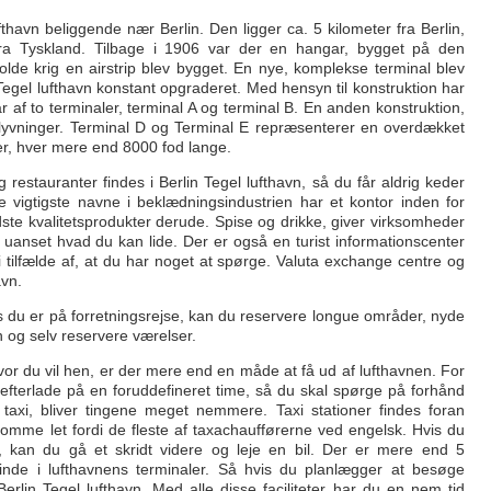
ufthavn beliggende nær Berlin. Den ligger ca. 5 kilometer fra Berlin,
 fra Tyskland. Tilbage i 1906 var der en hangar, bygget på den
lde krig en airstrip blev bygget. En nye, komplekse terminal blev
 Tegel lufthavn konstant opgraderet. Med hensyn til konstruktion har
af to terminaler, terminal A og terminal B. En anden konstruktion,
e flyvninger. Terminal D og Terminal E repræsenterer en overdækket
er, hver mere end 8000 fod lange.
 restauranter findes i Berlin Tegel lufthavn, så du får aldrig keder
e vigtigste navne i beklædningsindustrien har et kontor inden for
ste kvalitetsprodukter derude. Spise og drikke, giver virksomheder
uanset hvad du kan lide. Der er også en turist informationscenter
 tilfælde af, at du har noget at spørge. Valuta exchange centre og
avn.
s du er på forretningsrejse, kan du reservere longue områder, nyde
vn og selv reservere værelser.
hvor du vil hen, er der mere end en måde at få ud af lufthavnen. For
e efterlade på en foruddefineret time, så du skal spørge på forhånd
taxi, bliver tingene meget nemmere. Taxi stationer findes foran
 komme let fordi de fleste af taxachaufførerne ved engelsk. Hvis du
er, kan du gå et skridt videre og leje en bil. Der er mere end 5
 inde i lufthavnens terminaler. Så hvis du planlægger at besøge
 Berlin Tegel lufthavn. Med alle disse faciliteter har du en nem tid