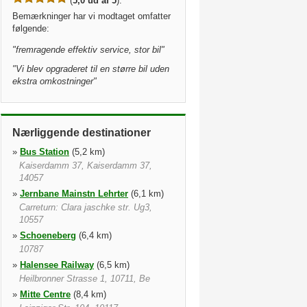
(
5,0 ud af 5
).
Bemærkninger har vi modtaget omfatter
følgende:
"
fremragende effektiv service, stor bil
"
"
Vi blev opgraderet til en større bil uden
ekstra omkostninger
"
Nærliggende destinationer
»
Bus Station
(5,2 km)
Kaiserdamm 37, Kaiserdamm 37,
14057
»
Jernbane Mainstn Lehrter
(6,1 km)
Carreturn: Clara jaschke str. Ug3,
10557
»
Schoeneberg
(6,4 km)
10787
»
Halensee Railway
(6,5 km)
Heilbronner Strasse 1, 10711, Be
»
Mitte Centre
(8,4 km)