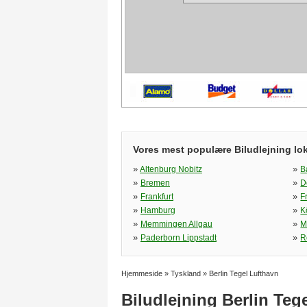
Vores mest populære Biludlejning lok
»
»
Altenburg Nobitz
B
»
»
Bremen
D
»
»
Frankfurt
F
»
»
Hamburg
K
»
»
Memmingen Allgau
M
»
»
Paderborn Lippstadt
R
Hjemmeside
»
Tyskland
»
Berlin Tegel Lufthavn
Biludlejning Berlin Teg