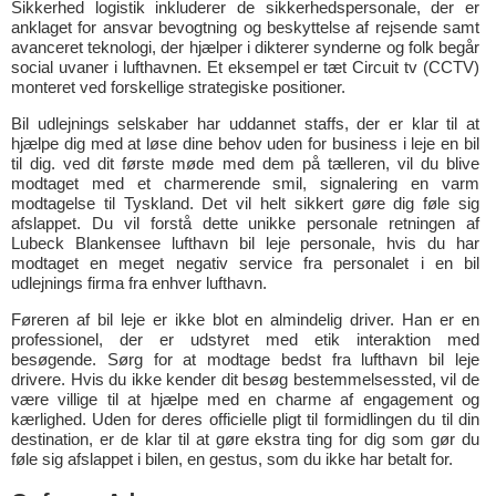
Sikkerhed logistik inkluderer de sikkerhedspersonale, der er
anklaget for ansvar bevogtning og beskyttelse af rejsende samt
avanceret teknologi, der hjælper i dikterer synderne og folk begår
social uvaner i lufthavnen. Et eksempel er tæt Circuit tv (CCTV)
monteret ved forskellige strategiske positioner.
Bil udlejnings selskaber har uddannet staffs, der er klar til at
hjælpe dig med at løse dine behov uden for business i leje en bil
til dig. ved dit første møde med dem på tælleren, vil du blive
modtaget med et charmerende smil, signalering en varm
modtagelse til Tyskland. Det vil helt sikkert gøre dig føle sig
afslappet. Du vil forstå dette unikke personale retningen af
Lubeck Blankensee lufthavn bil leje personale, hvis du har
modtaget en meget negativ service fra personalet i en bil
udlejnings firma fra enhver lufthavn.
Føreren af bil leje er ikke blot en almindelig driver. Han er en
professionel, der er udstyret med etik interaktion med
besøgende. Sørg for at modtage bedst fra lufthavn bil leje
drivere. Hvis du ikke kender dit besøg bestemmelsessted, vil de
være villige til at hjælpe med en charme af engagement og
kærlighed. Uden for deres officielle pligt til formidlingen du til din
destination, er de klar til at gøre ekstra ting for dig som gør du
føle sig afslappet i bilen, en gestus, som du ikke har betalt for.