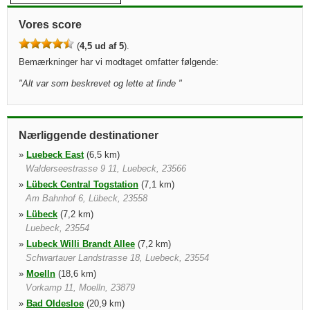
Vores score
(
4,5 ud af 5
).
Bemærkninger har vi modtaget omfatter følgende:
"
Alt var som beskrevet og lette at finde
"
Nærliggende destinationer
»
Luebeck East
(6,5 km)
Walderseestrasse 9 11, Luebeck, 23566
»
Lübeck Central Togstation
(7,1 km)
Am Bahnhof 6, Lübeck, 23558
»
Lübeck
(7,2 km)
Luebeck, 23554
»
Lubeck Willi Brandt Allee
(7,2 km)
Schwartauer Landstrasse 18, Luebeck, 23554
»
Moelln
(18,6 km)
Vorkamp 11, Moelln, 23879
»
Bad Oldesloe
(20,9 km)