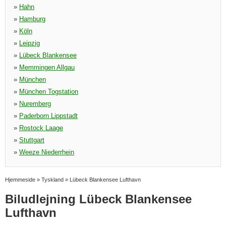
»
Hahn
»
Hamburg
»
Köln
»
Leipzig
»
Lübeck Blankensee
»
Memmingen Allgau
»
München
»
München Togstation
»
Nuremberg
»
Paderborn Lippstadt
»
Rostock Laage
»
Stuttgart
»
Weeze Niederrhein
Hjemmeside
»
Tyskland
»
Lübeck Blankensee Lufthavn
Biludlejning Lübeck Blankensee
Lufthavn