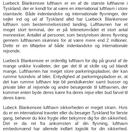
Luebeck Blankensee lufthavn er en af de største lufthavne i
Tyskland, der er kendt for at være en international lufthavn i store
stamtavle. Både indenlandske og internationale flyvninger, der
sejler ind og ud af Tyskland altid har Luebeck Blankensee
lufthavn som bestemmelsessted landing. Lufthavnen har et
meget stort terminal, der er på telenetområdet et stort antal
mennesker. Antallet af personer, som bestyrelsen deres flyvning
gennem lufthavnen skønnes for at være mere end 2 millioner.
Dette er en tilføjelse af både indenlandske og internationale
rejsende.
Luebeck Blankensee er ordentlig lufthavn for dig på grund af de
mange unikke kvaliteter, der gør det til at skille sig ud blandt
mange. Lufthavnen har meget store parkeringspladser, der kan
rumme tusindvis af biler. Entydighed af parkeringspladser er, at
det kan rumme lufthavn leje bil pendulkørsler samt busser og
private biler af rejsende og andre besøgende til lufthavnen, der
kommer enten byde deres kære fra deres rejse eller bud farvel til
deres kære.
Lubeck Blankensee lufthavn sikkerheden er meget stram. Hvis
du er en international traveler eller du besøger Tyskland for første
gang, behøver du ikke frygte eller bekymre dig for din sikkerhed.
Det er da ret fra ankomsten af din flyvning, lufthavn
embedsmænd har allerede indført logistik for din sikkerhed.