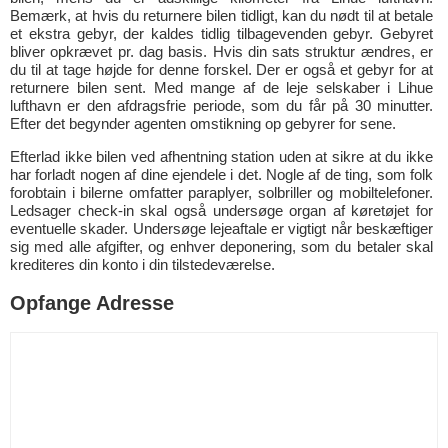
Bemærk, at hvis du returnere bilen tidligt, kan du nødt til at betale
et ekstra gebyr, der kaldes tidlig tilbagevenden gebyr. Gebyret
bliver opkrævet pr. dag basis. Hvis din sats struktur ændres, er
du til at tage højde for denne forskel. Der er også et gebyr for at
returnere bilen sent. Med mange af de leje selskaber i Lihue
lufthavn er den afdragsfrie periode, som du får på 30 minutter.
Efter det begynder agenten omstikning op gebyrer for sene.
Efterlad ikke bilen ved afhentning station uden at sikre at du ikke
har forladt nogen af dine ejendele i det. Nogle af de ting, som folk
forobtain i bilerne omfatter paraplyer, solbriller og mobiltelefoner.
Ledsager check-in skal også undersøge organ af køretøjet for
eventuelle skader. Undersøge lejeaftale er vigtigt når beskæftiger
sig med alle afgifter, og enhver deponering, som du betaler skal
krediteres din konto i din tilstedeværelse.
Opfange Adresse