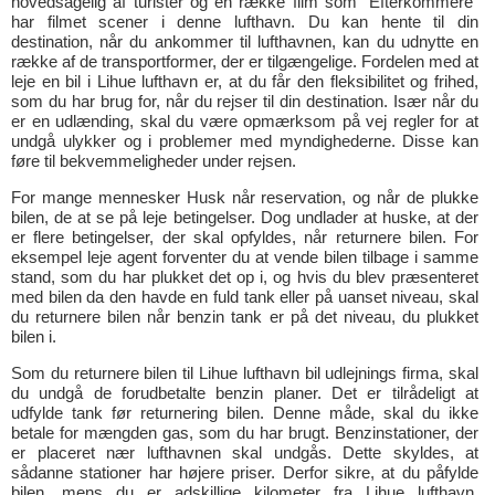
hovedsagelig af turister og en række film som "Efterkommere"
har filmet scener i denne lufthavn. Du kan hente til din
destination, når du ankommer til lufthavnen, kan du udnytte en
række af de transportformer, der er tilgængelige. Fordelen med at
leje en bil i Lihue lufthavn er, at du får den fleksibilitet og frihed,
som du har brug for, når du rejser til din destination. Især når du
er en udlænding, skal du være opmærksom på vej regler for at
undgå ulykker og i problemer med myndighederne. Disse kan
føre til bekvemmeligheder under rejsen.
For mange mennesker Husk når reservation, og når de plukke
bilen, de at se på leje betingelser. Dog undlader at huske, at der
er flere betingelser, der skal opfyldes, når returnere bilen. For
eksempel leje agent forventer du at vende bilen tilbage i samme
stand, som du har plukket det op i, og hvis du blev præsenteret
med bilen da den havde en fuld tank eller på uanset niveau, skal
du returnere bilen når benzin tank er på det niveau, du plukket
bilen i.
Som du returnere bilen til Lihue lufthavn bil udlejnings firma, skal
du undgå de forudbetalte benzin planer. Det er tilrådeligt at
udfylde tank før returnering bilen. Denne måde, skal du ikke
betale for mængden gas, som du har brugt. Benzinstationer, der
er placeret nær lufthavnen skal undgås. Dette skyldes, at
sådanne stationer har højere priser. Derfor sikre, at du påfylde
bilen, mens du er adskillige kilometer fra Lihue lufthavn.