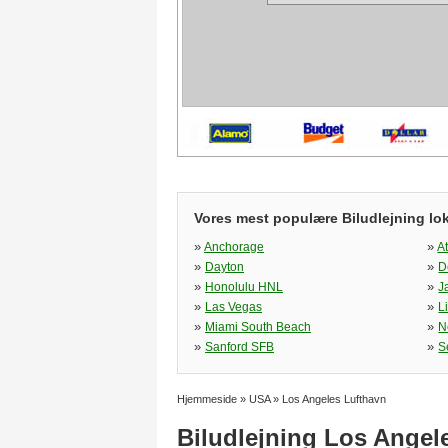
Vores mest populære Biludlejning lok
»
»
Anchorage
A
»
»
Dayton
D
»
»
Honolulu HNL
J
»
»
Las Vegas
L
»
»
Miami South Beach
N
»
»
Sanford SFB
S
Hjemmeside
»
USA
»
Los Angeles Lufthavn
Biludlejning Los Angel