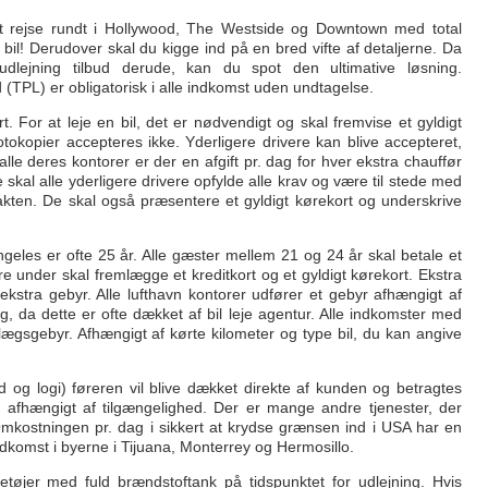
 rejse rundt i Hollywood, The Westside og Downtown med total
bil! Derudover skal du kigge ind på en bred vifte af detaljerne. Da
dlejning tilbud derude, kan du spot den ultimative løsning.
 (TPL) er obligatorisk i alle indkomst uden undtagelse.
t. For at leje en bil, det er nødvendigt og skal fremvise et gyldigt
Fotokopier accepteres ikke. Yderligere drivere kan blive accepteret,
alle deres kontorer er der en afgift pr. dag for hver ekstra chauffør
al alle yderligere drivere opfylde alle krav og være til stede med
ntrakten. De skal også præsentere et gyldigt kørekort og underskrive
ngeles er ofte 25 år. Alle gæster mellem 21 og 24 år skal betale et
re under skal fremlægge et kreditkort og et gyldigt kørekort. Ekstra
ekstra gebyr. Alle lufthavn kontorer udfører et gebyr afhængigt af
 da dette er ofte dækket af bil leje agentur. Alle indkomster med
llægsgebyr. Afhængigt af kørte kilometer og type bil, du kan angive
d og logi) føreren vil blive dækket direkte af kunden og betragtes
 afhængigt af tilgængelighed. Der er mange andre tjenester, der
kostningen pr. dag i sikkert at krydse grænsen ind i USA har en
ndkomst i byerne i Tijuana, Monterrey og Hermosillo.
retøjer med fuld brændstoftank på tidspunktet for udlejning. Hvis