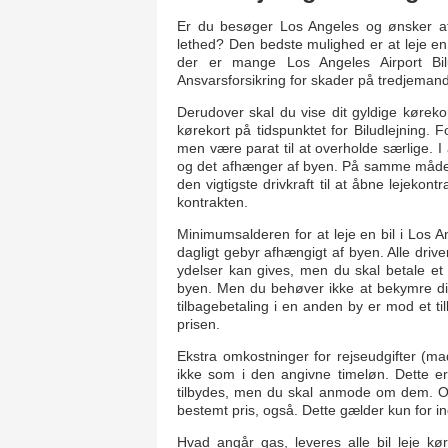
Er du besøger Los Angeles og ønsker at
lethed? Den bedste mulighed er at leje en 
der er mange Los Angeles Airport Bilu
Ansvarsforsikring for skader på tredjemand
Derudover skal du vise dit gyldige kørekor
kørekort på tidspunktet for Biludlejning. 
men være parat til at overholde særlige. I 
og det afhænger af byen. På samme måde sk
den vigtigste drivkraft til at åbne lejeko
kontrakten.
Minimumsalderen for at leje en bil i Los A
dagligt gebyr afhængigt af byen. Alle drive
ydelser kan gives, men du skal betale et 
byen. Men du behøver ikke at bekymre dig,
tilbagebetaling i en anden by er mod et ti
prisen.
Ekstra omkostninger for rejseudgifter (ma
ikke som i den angivne timeløn. Dette er
tilbydes, men du skal anmode om dem. Om
bestemt pris, også. Dette gælder kun for i
Hvad angår gas, leveres alle bil leje kø