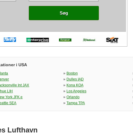
Søg
ationer i USA
»
tlanta
Boston
»
enver
Dulles IAD
»
acksonville Int JAX
Kona KOA
»
ihue LIH
Los Angeles
»
ew York JFK e
Orlando
»
eattle SEA
Tampa TPA
es Lufthavn