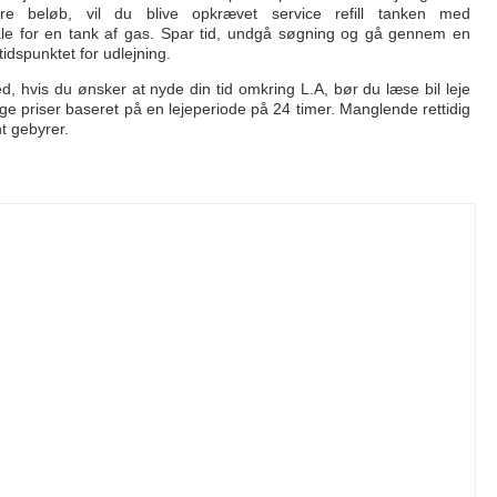
e beløb, vil du blive opkrævet service refill tanken med
le for en tank af gas. Spar tid, undgå søgning og gå gennem en
dspunktet for udlejning.
, hvis du ønsker at nyde din tid omkring L.A, bør du læse bil leje
e priser baseret på en lejeperiode på 24 timer. Manglende rettidig
t gebyrer.