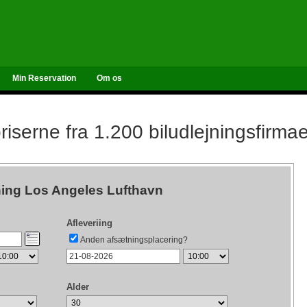
Min Reservation
Om os
iserne fra 1.200 biludlejningsfirma
ning Los Angeles Lufthavn
Afleveriing
Anden afsætningsplacering?
Alder