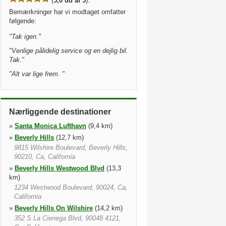
(
5,0 ud af 5
).
Bemærkninger har vi modtaget omfatter
følgende:
"
Tak igen.
"
"
Venlige pålidelig service og en dejlig bil.
Tak.
"
"
Alt var lige frem.
"
Nærliggende destinationer
»
Santa Monica Lufthavn
(9,4 km)
»
Beverly Hills
(12,7 km)
9815 Wilshire Boulevard, Beverly Hills,
90210, Ca, California
»
Beverly Hills Westwood Blvd
(13,3
km)
1234 Westwood Boulevard, 90024, Ca,
California
»
Beverly Hills On Wilshire
(14,2 km)
352 S La Cienega Blvd, 90048 4121,