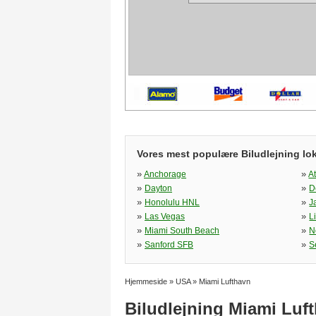
Vores mest populære Biludlejning lok
»
»
Anchorage
A
»
»
Dayton
D
»
»
Honolulu HNL
J
»
»
Las Vegas
L
»
»
Miami South Beach
N
»
»
Sanford SFB
S
Hjemmeside
»
USA
»
Miami Lufthavn
Biludlejning Miami Luf