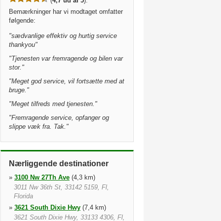
(
4,7 ud af 5
).
Bemærkninger har vi modtaget omfatter
følgende:
"
sædvanlige effektiv og hurtig service
thankyou
"
"
Tjenesten var fremragende og bilen var
stor.
"
"
Meget god service, vil fortsætte med at
bruge.
"
"
Meget tilfreds med tjenesten.
"
"
Fremragende service, opfanger og
slippe væk fra. Tak.
"
Nærliggende destinationer
»
3100 Nw 27Th Ave
(4,3 km)
3011 Nw 36th St, 33142 5159, Fl,
Florida
»
3621 South Dixie Hwy
(7,4 km)
3621 South Dixie Hwy, 33133 4306, Fl,