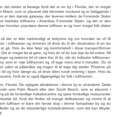
er det stedet at besøge fordi det er en by i Florida, der er meget
 Miami, som er placeret otte kilometer nordvest og er beliggende i
n er den største gateway, der leveres mellem de Forenede Stater
est hektiske lufthavne i Amerikas Forenede Stater, og det er den
e viser hvordan populære denne lufthavn er og hvor meget folk elsker
, så der er ikke nødvendigt at bekymre sig om hvordan du vil få
 i lufthavnen og driveren vil drive du til din destination til en lav
at gå. Hvis du ikke føler sig komfortabelt i disse transportformer
Det er meget let at gøre, og hvis du vil du kan leje du bil online. Alt
nger og tasterne bil vil være klar til du, når du indtaster lufthavnen.
any som er nær lufthavnen og vil tage mere end ti minutter. Du vil
en uden at påberåbe sig nogen til at tage dig steder. Priserne på
e bil og hvor længe du vil drive bilen rundt omkring i byen. Hvis du
ousine, fordi de er også tilgængelige for folk i lufthavnen.
i, Florida. De vigtigste attraktioner i denne by er strandene. Dette
rande som Palm Beach eller den South Beach, som er placeret i
 på de forskellige indkøbscentre og spise forskellige restauranter
ntastisk tid, fordi der findes så mange delikatesser og centre til at
ami lufthavn er bare din første stop i denne fantastiske by og du
leder og se de vidunderlige turistattraktioner, som det kan tilbyde.
g!