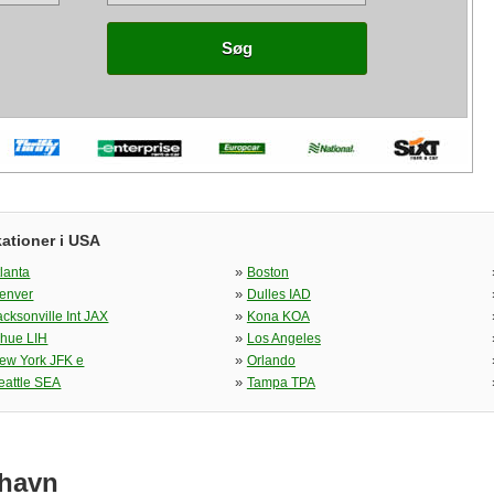
Søg
ationer i USA
»
tlanta
Boston
»
enver
Dulles IAD
»
acksonville Int JAX
Kona KOA
»
ihue LIH
Los Angeles
»
ew York JFK e
Orlando
»
eattle SEA
Tampa TPA
thavn