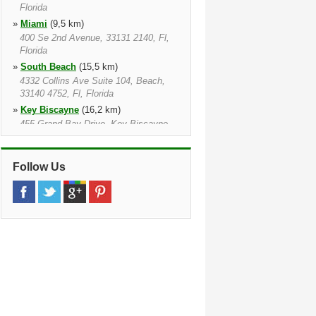
Florida
»
Miami
(9,5 km)
400 Se 2nd Avenue, 33131 2140, Fl,
Florida
»
South Beach
(15,5 km)
4332 Collins Ave Suite 104, Beach,
33140 4752, Fl, Florida
»
Key Biscayne
(16,2 km)
455 Grand Bay Drive, Key Biscayne,
33149, Fl, Florida
»
5721 Sw 137 Ave
(16,2 km)
Follow Us
5721 Sw 137 Ave, 33183 1103, Fl,
Florida
»
Kendall
(17,3 km)
12037 S.w. 117 Ave., 33186 5215, Fl,
Florida
»
18990 Nw 2Nd Ave
(18,7 km)
18990 Nw 2nd Ave, 33169 4045, Fl,
Florida