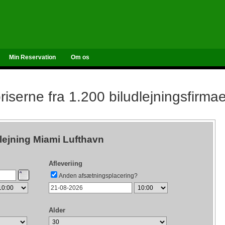
Min Reservation
Om os
iserne fra 1.200 biludlejningsfirma
lejning Miami Lufthavn
Afleveriing
Anden afsætningsplacering?
Alder