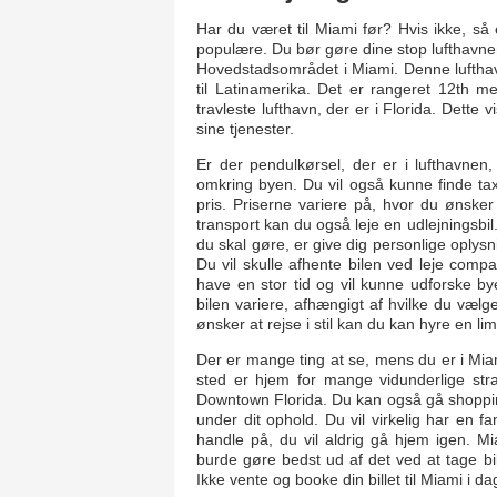
Har du været til Miami før? Hvis ikke, så 
populære. Du bør gøre dine stop lufthavnen
Hovedstadsområdet i Miami. Denne lufthav
til Latinamerika. Det er rangeret 12th m
travleste lufthavn, der er i Florida. Dett
sine tjenester.
Er der pendulkørsel, der er i lufthavnen
omkring byen. Du vil også kunne finde taxier
pris. Priserne variere på, hvor du ønsker 
transport kan du også leje en udlejningsbil. 
du skal gøre, er give dig personlige oplysni
Du vil skulle afhente bilen ved leje comp
have en stor tid og vil kunne udforske by
bilen variere, afhængigt af hvilke du vælg
ønsker at rejse i stil kan du kan hyre en lim
Der er mange ting at se, mens du er i Miam
sted er hjem for mange vidunderlige st
Downtown Florida. Du kan også gå shopping
under dit ophold. Du vil virkelig har en fa
handle på, du vil aldrig gå hjem igen. Mi
burde gøre bedst ud af det ved at tage bil
Ikke vente og booke din billet til Miami i da