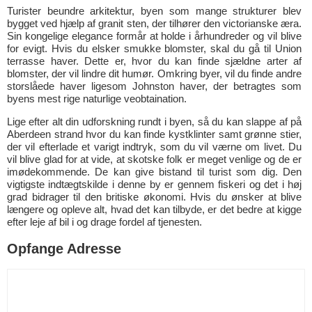
Turister beundre arkitektur, byen som mange strukturer blev
bygget ved hjælp af granit sten, der tilhører den victorianske æra.
Sin kongelige elegance formår at holde i århundreder og vil blive
for evigt. Hvis du elsker smukke blomster, skal du gå til Union
terrasse haver. Dette er, hvor du kan finde sjældne arter af
blomster, der vil lindre dit humør. Omkring byer, vil du finde andre
storslåede haver ligesom Johnston haver, der betragtes som
byens mest rige naturlige veobtaination.
Lige efter alt din udforskning rundt i byen, så du kan slappe af på
Aberdeen strand hvor du kan finde kystklinter samt grønne stier,
der vil efterlade et varigt indtryk, som du vil værne om livet. Du
vil blive glad for at vide, at skotske folk er meget venlige og de er
imødekommende. De kan give bistand til turist som dig. Den
vigtigste indtægtskilde i denne by er gennem fiskeri og det i høj
grad bidrager til den britiske økonomi. Hvis du ønsker at blive
længere og opleve alt, hvad det kan tilbyde, er det bedre at kigge
efter leje af bil i og drage fordel af tjenesten.
Opfange Adresse