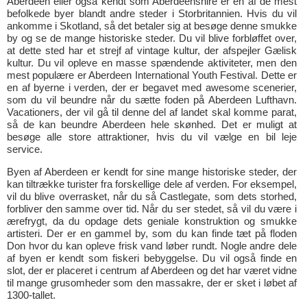
Aberdeen eller også kendt som Aberdeenshire er en af de mest
befolkede byer blandt andre steder i Storbritannien. Hvis du vil
ankomme i Skotland, så det betaler sig at besøge denne smukke
by og se de mange historiske steder. Du vil blive forbløffet over,
at dette sted har et strejf af vintage kultur, der afspejler Gælisk
kultur. Du vil opleve en masse spændende aktiviteter, men den
mest populære er Aberdeen International Youth Festival. Dette er
en af byerne i verden, der er begavet med awesome scenerier,
som du vil beundre når du sætte foden på Aberdeen Lufthavn.
Vacationers, der vil gå til denne del af landet skal komme parat,
så de kan beundre Aberdeen hele skønhed. Det er muligt at
besøge alle store attraktioner, hvis du vil vælge en bil leje
service.
Byen af Aberdeen er kendt for sine mange historiske steder, der
kan tiltrække turister fra forskellige dele af verden. For eksempel,
vil du blive overrasket, når du så Castlegate, som dets storhed,
forbliver den samme over tid. Når du ser stedet, så vil du være i
ærefrygt, da du opdage dets geniale konstruktion og smukke
artisteri. Der er en gammel by, som du kan finde tæt på floden
Don hvor du kan opleve frisk vand løber rundt. Nogle andre dele
af byen er kendt som fiskeri bebyggelse. Du vil også finde en
slot, der er placeret i centrum af Aberdeen og det har været vidne
til mange grusomheder som den massakre, der er sket i løbet af
1300-tallet.