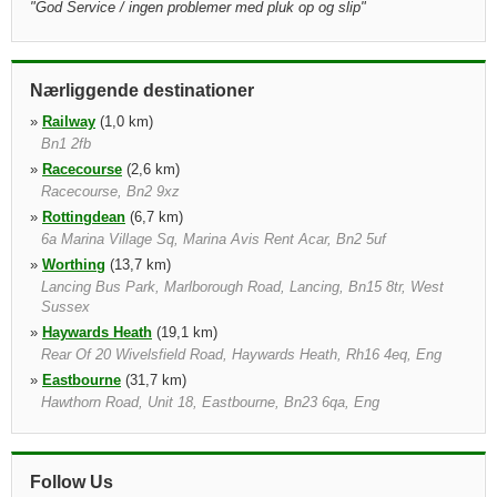
"
God Service / ingen problemer med pluk op og slip
"
Nærliggende destinationer
»
Railway
(1,0 km)
Bn1 2fb
»
Racecourse
(2,6 km)
Racecourse, Bn2 9xz
»
Rottingdean
(6,7 km)
6a Marina Village Sq, Marina Avis Rent Acar, Bn2 5uf
»
Worthing
(13,7 km)
Lancing Bus Park, Marlborough Road, Lancing, Bn15 8tr, West
Sussex
»
Haywards Heath
(19,1 km)
Rear Of 20 Wivelsfield Road, Haywards Heath, Rh16 4eq, Eng
»
Eastbourne
(31,7 km)
Hawthorn Road, Unit 18, Eastbourne, Bn23 6qa, Eng
»
Crawley
(32,5 km)
Aurora International Hotel, Crawley W Sussex, Rh10 6lw
»
Lingfield Arnold Clark Car & Van Rental
(37,5 km)
Follow Us