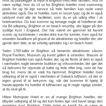
Hvis du planlægger at rejse til Brighton med hele familien, hvis vil
være nyttigt, hvis du vil se for Brighton hoteller med swimming
pools for og bil leje service så hele familien kan nyde vand
aktiviteter også. Der er hoteller, som er resort type, og de er også
udstyret med alle de faciliteter, som du er på udkig efter i et
hotelværelse. Du kan komme og besøge nogle af hotellerne der
via Bil udlejning. Brighton er en beach resortby, der ligger på den
sydlige kyst i England. Det har været en gammel tid favorit
scenic og turiststeder i verden ikke kun for turister, men også for
stranden fanatikere på grund af de attraktioner og hoteller der, der
gjorde dem føle, at de virkelig opholder sig i en beach hotel.
Siden 1700-tallet er Brighton så berømte attraktioner såsom
Royal Pavilion, Museum og kunst galleri & stranden. Masser af
Brighton hoteller kan også findes der, og de fleste af dem er også
i nærheden nogle berømte butikker og virksomheder, der gør det
så bekvemt for rejsende at købe og lede efter ting, som de har
brug for, mens de er væk fra hjemmet. Brighton hoteller med
udlejning af bil er også i nærheden af Gatwick lufthavn, så der er
ingen grund til at bekymre sig, når det kommer til hjælp til
handicappede fra hotellet til lufthavnen og til nogle vigtige steder,
at du skal gå til.
Hilton Metropole Hotel er en af mange Brighton hoteller, der
tilbyder udlejning af bil og det kan findes lige ved havet langs den
engelske kyst Brighton. Dette hotel er kendt for at være et