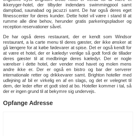
ikkeryger-hotel, der tilbyder indendørs swimmingpool samt
dampbad, saunabad og jacuzzi samt. De har også deres eget
fitnesscenter for deres kunder. Dette hotel vil være i stand til at
rumme alle dine behov, herunder gratis parkeringspladser og
reception reservationer såvel.
De har også deres restaurant, der er kendt som Windsor
restaurant, a la carte menu til deres gæster, der ikke ønsker at
gå længere for at købe fødevarer at spise. Det er også kendt for
at være et hotel, der er kæledyr venlige så godt fordi de tillader
deres gæster til at medbringe deres kæledyr. Der er nogle
værelser i dette hotel, der vender mod havet og molen mens
andre ikke er. Der er også en bistro og bar der serverer
internationale retter og drikkevarer samt. Brighton hoteller med
udlejning af bil er virkelig en af en slags, og det er velegnet til
dem, der leder efter et godt sted at bo. Hoteller kommer i tal, så
der er ingen grund til at bekymre sig undervejs.
Opfange Adresse