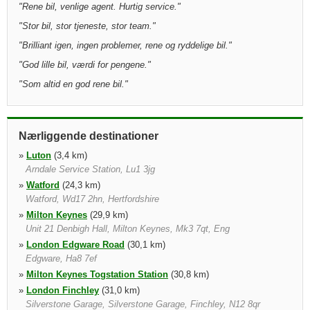
"
Rene bil, venlige agent. Hurtig service.
"
"
Stor bil, stor tjeneste, stor team.
"
"
Brilliant igen, ingen problemer, rene og ryddelige bil.
"
"
God lille bil, værdi for pengene.
"
"
Som altid en god rene bil.
"
Nærliggende destinationer
»
Luton
(3,4 km)
Arndale Service Station, Lu1 3jg
»
Watford
(24,3 km)
Watford, Wd17 2hn, Hertfordshire
»
Milton Keynes
(29,9 km)
Unit 21 Denbigh Hall, Milton Keynes, Mk3 7qt, Eng
»
London Edgware Road
(30,1 km)
Edgware, Ha8 7ef
»
Milton Keynes Togstation Station
(30,8 km)
»
London Finchley
(31,0 km)
Silverstone Garage, Silverstone Garage, Finchley, N12 8qr