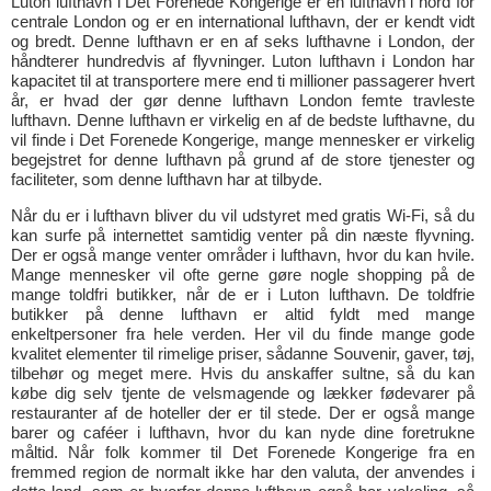
Luton lufthavn i Det Forenede Kongerige er en lufthavn i nord for
centrale London og er en international lufthavn, der er kendt vidt
og bredt. Denne lufthavn er en af seks lufthavne i London, der
håndterer hundredvis af flyvninger. Luton lufthavn i London har
kapacitet til at transportere mere end ti millioner passagerer hvert
år, er hvad der gør denne lufthavn London femte travleste
lufthavn. Denne lufthavn er virkelig en af de bedste lufthavne, du
vil finde i Det Forenede Kongerige, mange mennesker er virkelig
begejstret for denne lufthavn på grund af de store tjenester og
faciliteter, som denne lufthavn har at tilbyde.
Når du er i lufthavn bliver du vil udstyret med gratis Wi-Fi, så du
kan surfe på internettet samtidig venter på din næste flyvning.
Der er også mange venter områder i lufthavn, hvor du kan hvile.
Mange mennesker vil ofte gerne gøre nogle shopping på de
mange toldfri butikker, når de er i Luton lufthavn. De toldfrie
butikker på denne lufthavn er altid fyldt med mange
enkeltpersoner fra hele verden. Her vil du finde mange gode
kvalitet elementer til rimelige priser, sådanne Souvenir, gaver, tøj,
tilbehør og meget mere. Hvis du anskaffer sultne, så du kan
købe dig selv tjente de velsmagende og lækker fødevarer på
restauranter af de hoteller der er til stede. Der er også mange
barer og caféer i lufthavn, hvor du kan nyde dine foretrukne
måltid. Når folk kommer til Det Forenede Kongerige fra en
fremmed region de normalt ikke har den valuta, der anvendes i