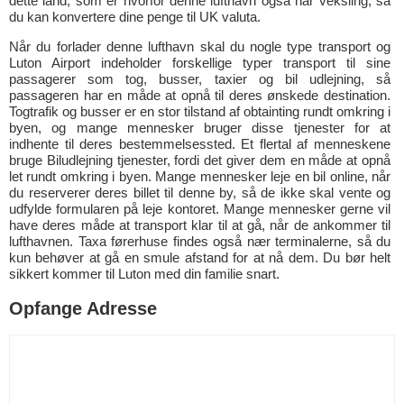
dette land, som er hvorfor denne lufthavn også har veksling, så
du kan konvertere dine penge til UK valuta.
Når du forlader denne lufthavn skal du nogle type transport og
Luton Airport indeholder forskellige typer transport til sine
passagerer som tog, busser, taxier og bil udlejning, så
passageren har en måde at opnå til deres ønskede destination.
Togtrafik og busser er en stor tilstand af obtainting rundt omkring i
byen, og mange mennesker bruger disse tjenester for at
indhente til deres bestemmelsessted. Et flertal af menneskene
bruge Biludlejning tjenester, fordi det giver dem en måde at opnå
let rundt omkring i byen. Mange mennesker leje en bil online, når
du reserverer deres billet til denne by, så de ikke skal vente og
udfylde formularen på leje kontoret. Mange mennesker gerne vil
have deres måde at transport klar til at gå, når de ankommer til
lufthavnen. Taxa førerhuse findes også nær terminalerne, så du
kun behøver at gå en smule afstand for at nå dem. Du bør helt
sikkert kommer til Luton med din familie snart.
Opfange Adresse