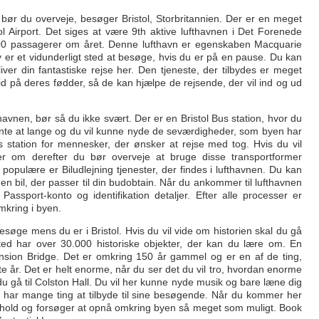
et, bør du overveje, besøger Bristol, Storbritannien. Der er en meget
ol Airport. Det siges at være 9th aktive lufthavnen i Det Forenede
00 passagerer om året. Denne lufthavn er egenskaben Macquarie
 er et vidunderligt sted at besøge, hvis du er på en pause. Du kan
liver din fantastiske rejse her. Den tjeneste, der tilbydes er meget
ltid på deres fødder, så de kan hjælpe de rejsende, der vil ind og ud
havnen, bør så du ikke svært. Der er en Bristol Bus station, hvor du
ente at lange og du vil kunne nyde de seværdigheder, som byen har
s station for mennesker, der ønsker at rejse med tog. Hvis du vil
ler om derefter du bør overveje at bruge disse transportformer
 populære er Biludlejning tjenester, der findes i lufthavnen. Du kan
 en bil, der passer til din budobtain. Når du ankommer til lufthavnen
Passport-konto og identifikation detaljer. Efter alle processer er
mkring i byen.
søge mens du er i Bristol. Hvis du vil vide om historien skal du gå
ted har over 30.000 historiske objekter, der kan du lære om. En
nsion Bridge. Det er omkring 150 år gammel og er en af de ting,
te år. Det er helt enorme, når du ser det du vil tro, hvordan enorme
 du gå til Colston Hall. Du vil her kunne nyde musik og bare læne dig
der har mange ting at tilbyde til sine besøgende. Når du kommer her
 ophold og forsøger at opnå omkring byen så meget som muligt. Book