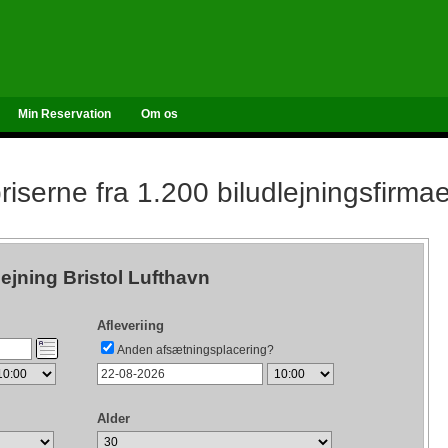
Min Reservation
Om os
iserne fra 1.200 biludlejningsfirma
lejning Bristol Lufthavn
Afleveriing
Anden afsætningsplacering?
Alder