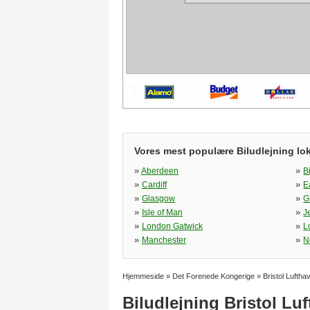
Vores mest populære Biludlejning lo
»
»
Aberdeen
B
»
»
Cardiff
E
»
»
Glasgow
G
»
»
Isle of Man
J
»
»
London Gatwick
L
»
»
Manchester
N
Hjemmeside
»
Det Forenede Kongerige
»
Bristol Luftha
Biludlejning Bristol Lu