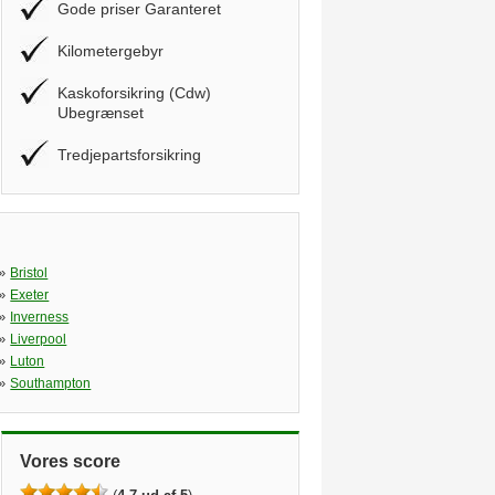
Gode priser Garanteret
Kilometergebyr
Kaskoforsikring (Cdw)
Ubegrænset
Tredjepartsforsikring
»
Bristol
»
Exeter
»
Inverness
»
Liverpool
»
Luton
»
Southampton
Vores score