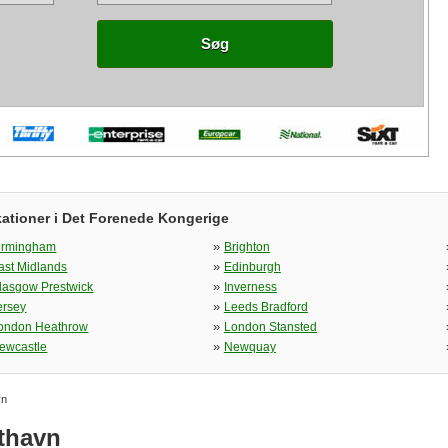
Søg
kationer i Det Forenede Kongerige
»
irmingham
Brighton
»
ast Midlands
Edinburgh
»
lasgow Prestwick
Inverness
»
ersey
Leeds Bradford
»
ondon Heathrow
London Stansted
»
ewcastle
Newquay
vn
fthavn