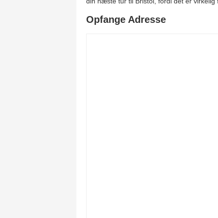
din næste tur til Bristol, fordi det er virkelig
Opfange Adresse