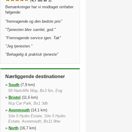
(
4,7 ud af 5
).
Bemærkninger har vi modtaget omfatter
følgende:
"
fremragende og den bedste pris
"
"
Tjenesten blev samlet, god.
"
"
Fremragende service igen. Tak
"
"
Jeg tjenesten.
"
"
Behagelig & praktisk tjeneste
"
Nærliggende destinationer
»
South
(7,9 km)
59 Hartcliffe Way, Bs3 5rn, Eng
»
Bristol
(11,6 km)
Ncp Car Park, Bs1 3db
»
Avonmouth
(14,1 km)
Site 5 Hydro Estate, Site 5 Hydro
Estate, Avonmouth, Bs11 9hw
»
North
(16,7 km)