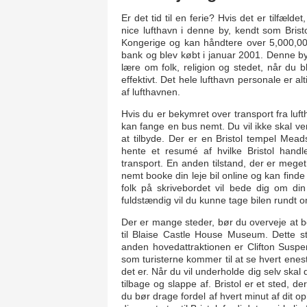
Er det tid til en ferie? Hvis det er tilfæld
nice lufthavn i denne by, kendt som Brist
Kongerige og kan håndtere over 5,000,0
bank og blev købt i januar 2001. Denne by
lære om folk, religion og stedet, når du b
effektivt. Det hele lufthavn personale er a
af lufthavnen.
Hvis du er bekymret over transport fra luft
kan fange en bus nemt. Du vil ikke skal v
at tilbyde. Der er en Bristol tempel Mead
hente et resumé af hvilke Bristol hand
transport. En anden tilstand, der er meget
nemt booke din leje bil online og kan finde
folk på skrivebordet vil bede dig om din 
fuldstændig vil du kunne tage bilen rundt o
Der er mange steder, bør du overveje at be
til Blaise Castle House Museum. Dette s
anden hovedattraktionen er Clifton Suspe
som turisterne kommer til at se hvert enes
det er. Når du vil underholde dig selv skal
tilbage og slappe af. Bristol er et sted, 
du bør drage fordel af hvert minut af dit