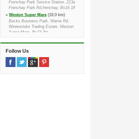
Frenchay Park Service Station, 213a
Frenchay Park Rd,frenchay, Bs16 1lf
»
Weston Super Mare
(19,0 km)
Becks Business Park, Warne Rd,
Winterstoke Trading Estate, Weston
Super Mare, Bs23 3tp
»
Bath
(21,6 km)
Brassmill Lane, Bath, Ba1 3je, Eng
Follow Us
»
Bath Rail Stn
(22,9 km)
Windsor Bridge Road, Bath, Ba2 3dt
»
Newport
(28,9 km)
Estuary Road, Queensway Meadows,
Estuary Road Queensway Meadows,
Newport, Np19 4sx