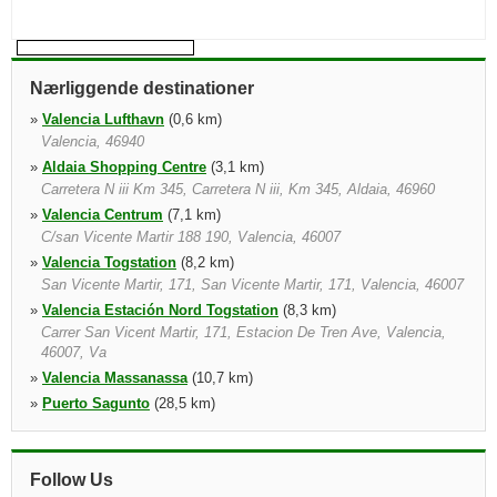
Nærliggende destinationer
»
Valencia Lufthavn
(0,6 km)
Valencia, 46940
»
Aldaia Shopping Centre
(3,1 km)
Carretera N iii Km 345, Carretera N iii, Km 345, Aldaia, 46960
»
Valencia Centrum
(7,1 km)
C/san Vicente Martir 188 190, Valencia, 46007
»
Valencia Togstation
(8,2 km)
San Vicente Martir, 171, San Vicente Martir, 171, Valencia, 46007
»
Valencia Estación Nord Togstation
(8,3 km)
Carrer San Vicent Martir, 171, Estacion De Tren Ave, Valencia,
46007, Va
»
Valencia Massanassa
(10,7 km)
»
Puerto Sagunto
(28,5 km)
Puerto De Sagunto, Sagunto, 46520
»
Alzira
(37,3 km)
C/ Dr. Ferran, 157, Alzira, 46600, Valencia
Follow Us