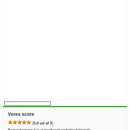
Vores score
(
5,0 ud af 5
).
Bemærkninger har vi modtaget omfatter følgende: