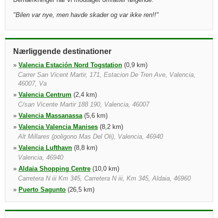
"
Bilen var nye, men havde skader og var ikke ren!!
"
Nærliggende destinationer
»
Valencia Estación Nord Togstation
(0,9 km)
Carrer San Vicent Martir, 171, Estacion De Tren Ave, Valencia,
46007, Va
»
Valencia Centrum
(2,4 km)
C/san Vicente Martir 188 190, Valencia, 46007
»
Valencia Massanassa
(5,6 km)
»
Valencia Valencia Manises
(8,2 km)
Alt Millares (poligono Mas Del Oli), Valencia, 46940
»
Valencia Lufthavn
(8,8 km)
Valencia, 46940
»
Aldaia Shopping Centre
(10,0 km)
Carretera N iii Km 345, Carretera N iii, Km 345, Aldaia, 46960
»
Puerto Sagunto
(26,5 km)
Puerto De Sagunto, Sagunto, 46520
»
Alzira
(34,0 km)