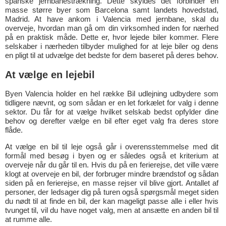
spanske jernbanestrækning. Dette skyldes det forbinder en
masse større byer som Barcelona samt landets hovedstad,
Madrid. At have ankom i Valencia med jernbane, skal du
overveje, hvordan man gå om din virksomhed inden for nærhed
på en praktisk måde. Dette er, hvor lejede biler kommer. Flere
selskaber i nærheden tilbyder mulighed for at leje biler og dens
en pligt til at udvælge det bedste for dem baseret på deres behov.
At vælge en lejebil
Byen Valencia holder en hel række Bil udlejning udbydere som
tidligere nævnt, og som sådan er en let forkælet for valg i denne
sektor. Du får for at vælge hvilket selskab bedst opfylder dine
behov og derefter vælge en bil efter eget valg fra deres store
flåde.
At vælge en bil til leje også går i overensstemmelse med dit
formål med besøg i byen og er således også et kriterium at
overveje når du går til en. Hvis du på en ferierejse, det ville være
klogt at overveje en bil, der forbruger mindre brændstof og sådan
siden på en ferierejse, en masse rejser vil blive gjort. Antallet af
personer, der ledsager dig på turen også spørgsmål meget siden
du nødt til at finde en bil, der kan mageligt passe alle i eller hvis
tvunget til, vil du have noget valg, men at ansætte en anden bil til
at rumme alle.