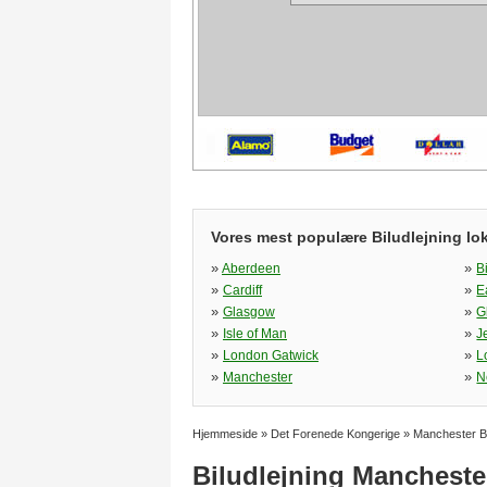
Vores mest populære Biludlejning lo
»
»
Aberdeen
B
»
»
Cardiff
E
»
»
Glasgow
G
»
»
Isle of Man
J
»
»
London Gatwick
L
»
»
Manchester
N
Hjemmeside
»
Det Forenede Kongerige
»
Manchester 
Biludlejning Mancheste