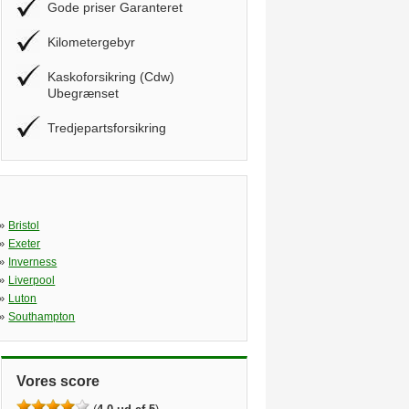
Gode priser Garanteret
Kilometergebyr
Kaskoforsikring (Cdw)
Ubegrænset
Tredjepartsforsikring
»
Bristol
»
Exeter
»
Inverness
»
Liverpool
»
Luton
»
Southampton
Vores score