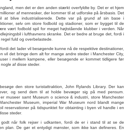
England, men det er den anden stærkt overfyldte by. Det er et hjem
 millioner af mennesker, der kommer til at udforske på årsbasis. Det
il at blive industrialiserede. Dette var på grund af sin base i
raktioner, selv om store fodbold og stadioner, som er bygget til de
ære vært fodbold spil for meget højtstående klubber i verden. Når
lejningsbil i lufthavnens skranke. Det er bedre at bruge det, fordi i
 regel fuld og overbelastede.
 fordi det lader vil besøgende kunne nå de respektive destinationer,
n vil det bringe dem alt for mange andre steder i Manchester City,
auser i mellem kampene, eller besøgende er kommet tidligere før
ogle af disse steder.
søge den store turistattraktion, John Rylands Library. Der kan
 elever, og send dem til at holde bevæger sig på med pensum.
r er museer samt Museum o science & industri, store Manchester
, Manchester Museum, imperial War Museum nord blandt mange
 reservationer på tidspunktet for obtainting i byen vil handle i en
isse steder.
dt når folk rejser i udkanten, fordi de er i stand til at se de
en plan. De gør et entydigt mønster, som ikke kan defineres. En