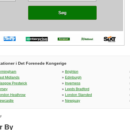
Søg
kationer i Det Forenede Kongerige
»
irmingham
Brighton
»
ast Midlands
Edinburgh
»
lasgow Prestwick
Inverness
»
ersey
Leeds Bradford
»
ondon Heathrow
London Stansted
»
ewcastle
Newquay
By
r By