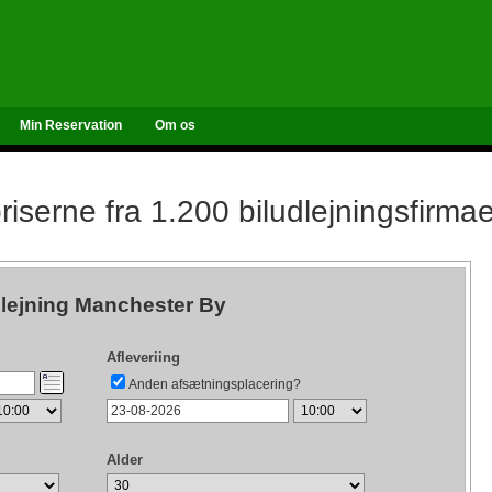
Min Reservation
Om os
iserne fra 1.200 biludlejningsfirma
dlejning Manchester By
Afleveriing
Anden afsætningsplacering?
Alder