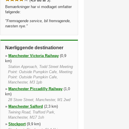
(
4,0 ud af 5
).
Bemærkninger har vi modtaget omfatter
følgende:
"
Fremragende service, bil fremragende,
næsten nye.
"
Nærliggende destinationer
»
Manchester Victoria Railway
(0,9
km)
Station Approach, Todd Street Meeting
Point: Outside Pumpkin Cafe, Meeting
Point: Outside Pumpkin Cafe,
Manchester, M3 1pb
»
Manchester Piccadilly Railway
(1,0
km)
28 Store Street, Manchester, M1 2wd
»
Manchester Salford
(2,3 km)
Twining Road, Trafford Park,
Manchester, M17 1sh
»
Stockport
(9,9 km)