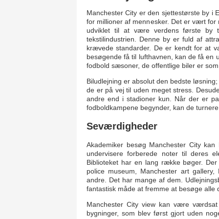
Manchester City er den sjettestørste by i 
for millioner af mennesker. Det er vært for
udviklet til at være verdens første by t
tekstilindustrien. Denne by er fuld af att
krævede standarder. De er kendt for at v
besøgende få til lufthavnen, kan de få en ud
fodbold sæsoner, de offentlige biler er som
Biludlejning er absolut den bedste løsning;
de er på vej til uden meget stress. Desude
andre end i stadioner kun. Når der er p
fodboldkampene begynder, kan de turnere n
Seværdigheder
Akademiker besøg Manchester City kan be
undervisere forberede noter til deres
Biblioteket har en lang række bøger. De
police museum, Manchester art gallery
andre. Det har mange af dem. Udlejningsbil
fantastisk måde at fremme at besøge alle d
Manchester City view kan være værdsat go
bygninger, som blev først gjort uden nog