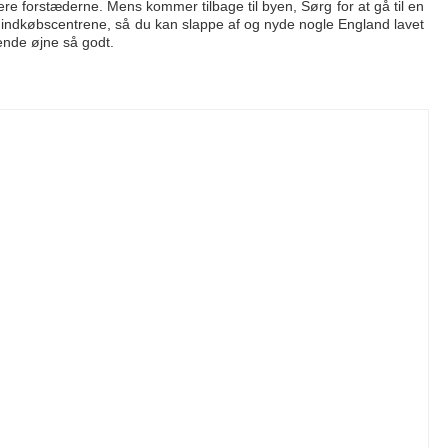
nere forstæderne. Mens kommer tilbage til byen, Sørg for at gå til en
å indkøbscentrene, så du kan slappe af og nyde nogle England lavet
lende øjne så godt.