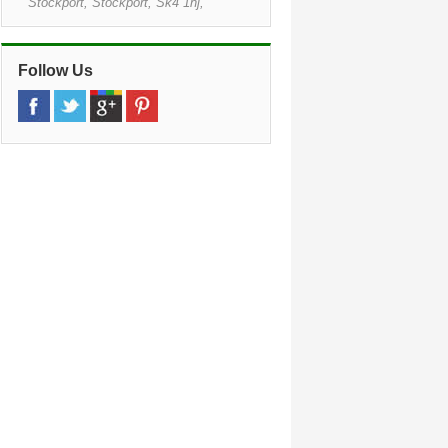
Stockport, Stockport, Sk4 1hj,
Cheshire
»
Oldham
(11,0 km)
36 Oldham Road Royton, Oldham, Ol2
Follow Us
5pe
»
Manchester Lufthavn
(12,7 km)
Ringway Road,manchester Airport,
Manchester, M22 5wh
»
Manchester Lufthavn Jernbane
(13,1
km)
Ringway Road,manchester Airport,
Manchester, M22 5wh
»
Bolton
(15,9 km)
Thynne Street, Bolton, Bl3 6de